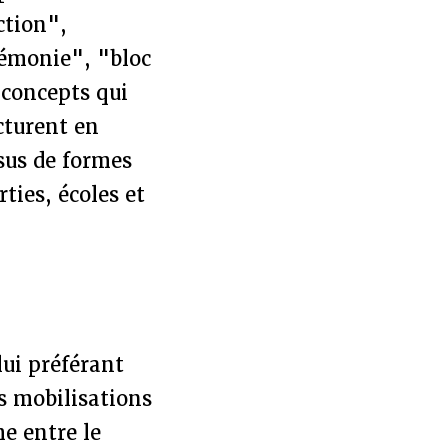
ction",
gémonie", "bloc
 concepts qui
cturent en
ssus de formes
rties, écoles et
ui préférant
es mobilisations
e entre le