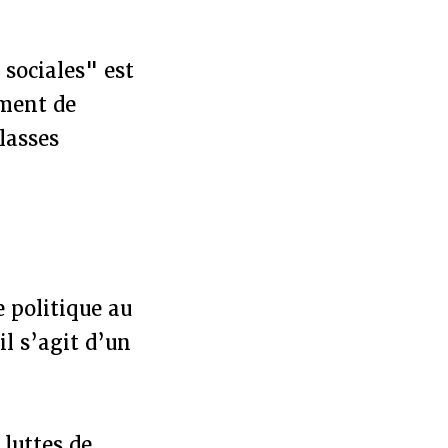
 sociales" est
mment de
lasses
 politique au
l s’agit d’un
 luttes de