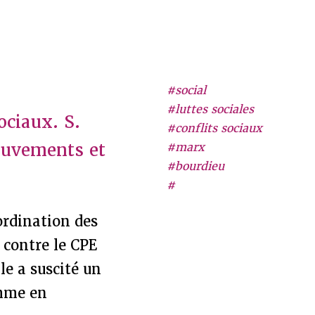
#social
#luttes sociales
ciaux. S.
#conflits sociaux
ouvements et
#marx
#bourdieu
#
ordination des
 contre le CPE
le a suscité un
omme en