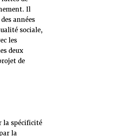
nement. Il
n des années
ualité sociale,
ec les
des deux
projet de
 la spécificité
par la