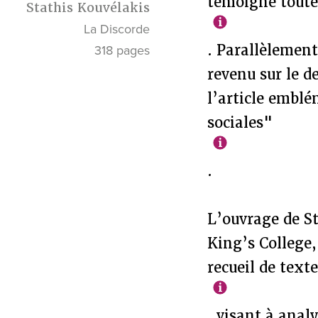
témoigne toute 
Stathis Kouvélakis
La Discorde
. Parallèlement
318 pages
revenu sur le d
l’article emblé
sociales"
.
L’ouvrage de St
King’s College,
recueil de text
, visant à anal