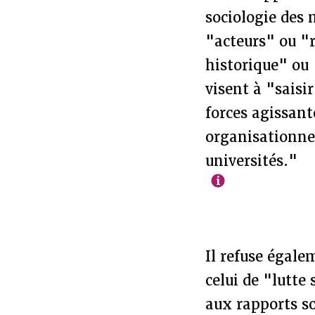
sociologie des 
"acteurs" ou "r
historique" ou
visent à "saisi
forces agissant
organisationnell
universités."
Il refuse égal
celui de "lutte
aux rapports so