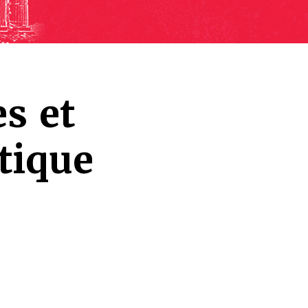
es et
tique