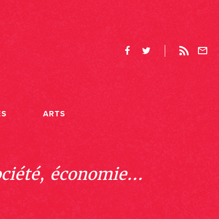
ES
ARTS
ociété, économie...