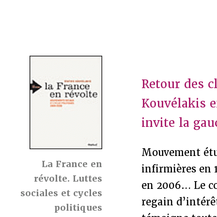
Retour des c
Kouvélakis e
invite la ga
Mouvement étud
La France en
infirmières en 
révolte. Luttes
en 2006… Le con
sociales et cycles
regain d’intér
politiques