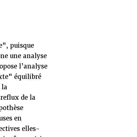
e", puisque
ône une analyse
ropose l’analyse
xte" équilibré
 la
reflux de la
ypothèse
auses en
ctives elles-