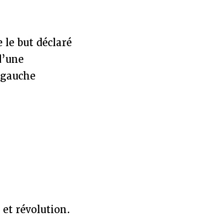
e le but déclaré
d’une
e gauche
.
 et révolution.