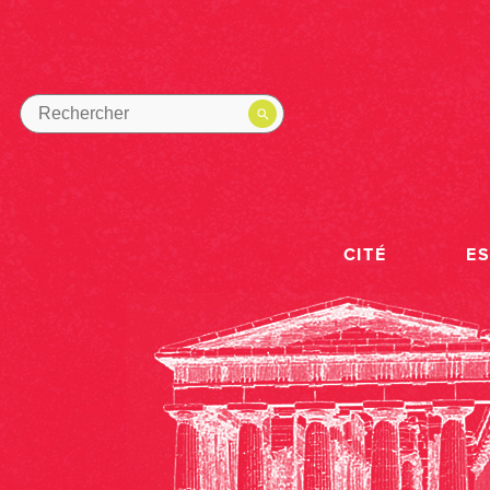
CITÉ
E