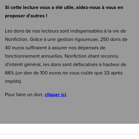
Si cette lecture vous a été utile, aidez-nous à vous en
proposer d'autres !
Les dons de nos lecteurs sont indispensables à la vie de
Nonfiction. Grâce à une gestion rigoureuse, 250 dons de
40 euros suffiraient à assurer nos dépenses de
fonctionnement annuelles. Nonfiction étant reconnu
d'intérêt général, les dons sont défiscalisés à hauteur de
66% (un don de 100 euros ne vous coûte que 33 après
impôts).
Pour faire un don,
cliquer ici
.