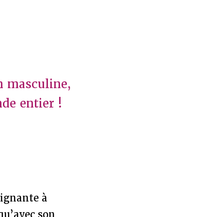
n masculine,
de entier !
eignante à
 qu’avec son