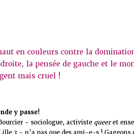
aut en couleurs contre la dominatio
 droite, la pensée de gauche et le mon
igent mais cruel !
nde y passe!
ourcier – sociologue, activiste
queer
et ens
 Lille 3 – n’a pas que des ami-e-s ! Gageons