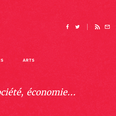
ES
ARTS
ociété, économie...