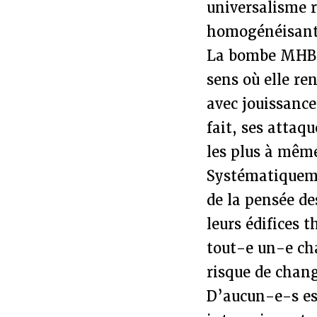
universalisme r
homogénéisant 
La bombe MHB s
sens où elle re
avec jouissanc
fait, ses attaq
les plus à même
Systématiquemen
de la pensée d
leurs édifices 
tout-e un-e ch
risque de chang
D’aucun-e-s est