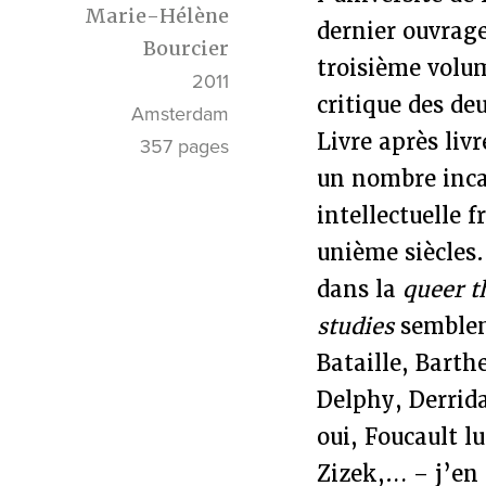
Marie-Hélène
dernier ouvrage,
Bourcier
troisième volu
2011
critique des de
Amsterdam
Livre après liv
357 pages
un nombre inca
intellectuelle 
unième siècles.
dans la
queer t
studies
semblent
Bataille, Barth
Delphy, Derrid
oui, Foucault 
Zizek,… – j’en 