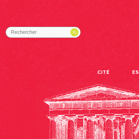
CITÉ
E