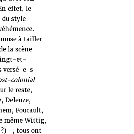
n effet, le
 du style
e véhémence.
amuse à tailler
de la scène
vingt-et-
s versé-e-s
ost-colonial
r le reste,
y, Deleuze,
hem, Foucault,
re même Wittig,
?) –, tous ont