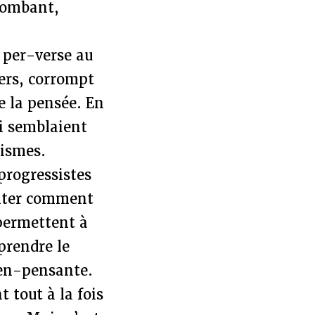
plombant,
 per-verse au
vers, corrompt
e la pensée. En
ui semblaient
cismes.
progressistes
inter comment
 permettent à
prendre le
ien-pensante.
 tout à la fois