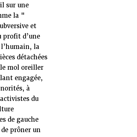
il sur une
omme la "
subversive et
 profit d’une
 l’humain, la
pièces détachées
le mol oreiller
ulant engagée,
norités, à
 activistes du
lture
les de gauche
t de prôner un