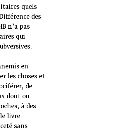
itaires quels
Différence des
HB n’a pas
aires qui
subversives.
ennemis en
er les choses et
vociférer, de
ux dont on
roches, à des
e livre
nceté sans