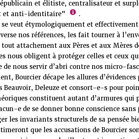
épublicain et élitiste, centralisateur et sur
et anti-identitaire"
.
e veut étymologiquement et effectivement
nverse nos références, les fait tourner à l’en
e tout attachement aux Pères et aux Mères d
ues nous obligent à protéger celles et ceux q
 de nous servir d’abri contre nos micro-fas
t, Bourcier décape les allures d’évidences 
es Beauvoir, Deleuze et consort-e-s pour po
théoriques constituent autant d’armures qui
acun-e de se donner bonne conscience sans 
er les invariants structurels de sa pensée b
imeront que les accusations de Bourcier sont