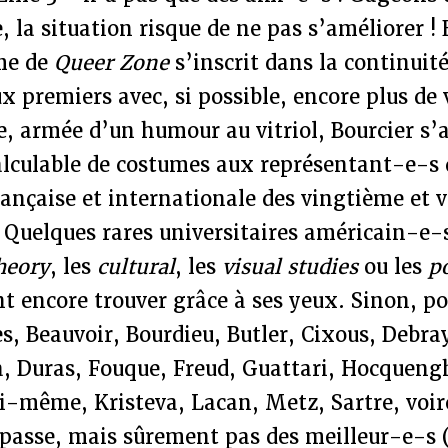
 la situation risque de ne pas s’améliorer ! E
me de
Queer Zone
s’inscrit dans la continuité
ux premiers avec, si possible, encore plus d
re, armée d’un humour au vitriol, Bourcier s’
lculable de costumes aux représentant-e-s 
française et internationale des vingtième et 
 Quelques rares universitaires américain-e-
heory
, les
cultural
, les
visual studies
ou les
p
 encore trouver grâce à ses yeux. Sinon, pou
es, Beauvoir, Bourdieu, Butler, Cixous, Debra
a, Duras, Fouque, Freud, Guattari, Hocqueng
lui-même, Kristeva, Lacan, Metz, Sartre, voi
passe, mais sûrement pas des meilleur-e-s (