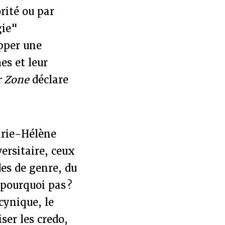
rité ou par
gie"
opper une
es et leur
r Zone
déclare
arie-Hélène
versitaire, ceux
des de genre, du
 pourquoi pas ?
cynique, le
ser les credo,