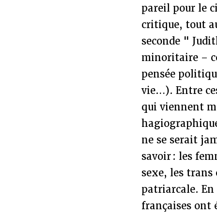
pareil pour le 
critique, tout 
seconde " Judit
minoritaire – c
pensée politiqu
vie…). Entre ce
qui viennent me
hagiographique
ne se serait j
savoir : les fem
sexe, les trans
patriarcale. En 
françaises ont 