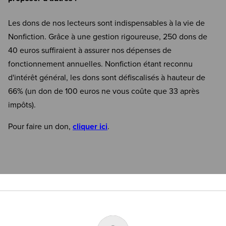
Les dons de nos lecteurs sont indispensables à la vie de
Nonfiction. Grâce à une gestion rigoureuse, 250 dons de
40 euros suffiraient à assurer nos dépenses de
fonctionnement annuelles. Nonfiction étant reconnu
d'intérêt général, les dons sont défiscalisés à hauteur de
66% (un don de 100 euros ne vous coûte que 33 après
impôts).
Pour faire un don,
cliquer ici
.