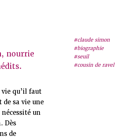
#claude simon
#biographie
, nourrie
#seuil
nédits.
#cousin de ravel
vie qu’il faut
t de sa vie une
 nécessité un
n. Dès
ens de