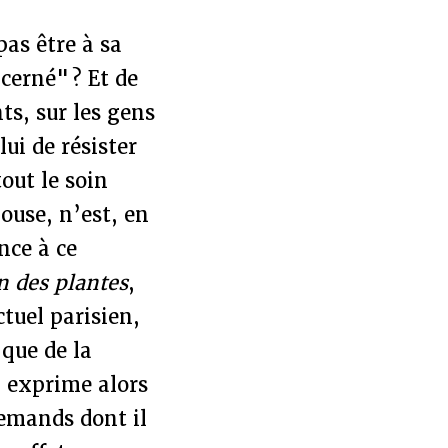
as être à sa
cerné" ? Et de
ts, sur les gens
ui de résister
out le soin
ouse, n’est, en
nce à ce
n des plantes
,
tuel parisien,
 que de la
l exprime alors
emands dont il