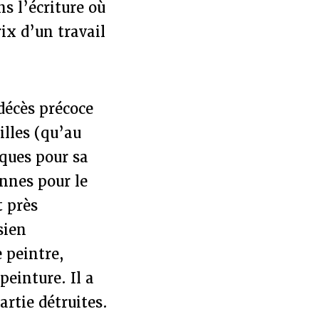
s l’écriture où
rix d’un travail
décès précoce
illes (qu’au
iques pour sa
annes pour le
t près
sien
 peintre,
peinture. Il a
artie détruites.