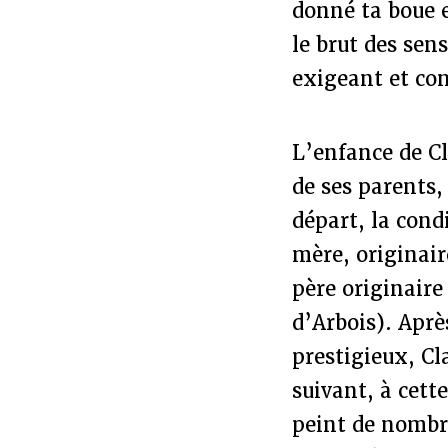
donné ta boue e
le brut des sen
exigeant et con
L’enfance de Cl
de ses parents,
départ, la cond
mère, originair
père originaire
d’Arbois). Aprè
prestigieux, Cl
suivant, à cett
peint de nombre