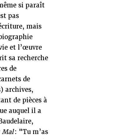
 même si paraît
est pas
écriture, mais
 biographie
vie et l’œuvre
it sa recherche
res de
carnets de
) archives,
ant de pièces à
ue auquel il a
 Baudelaire,
u Mal
: "Tu m’as