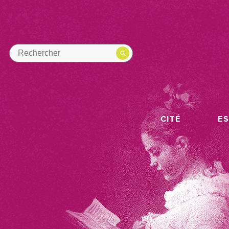
CITÉ
E