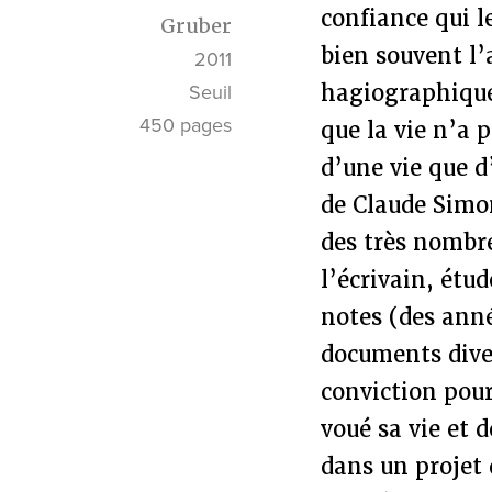
confiance qui l
Gruber
bien souvent l’
2011
hagiographique.
Seuil
450 pages
que la vie n’a p
d’une vie que d
de Claude Simo
des très nombre
l’écrivain, étu
notes (des anné
documents dive
conviction pour 
voué sa vie et 
dans un projet 