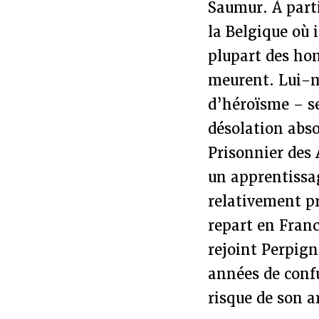
Saumur. À part
la Belgique où 
plupart des ho
meurent. Lui-m
d’héroïsme – se
désolation abso
Prisonnier des 
un apprentissag
relativement pr
repart en Franc
rejoint Perpign
années de confu
risque de son a