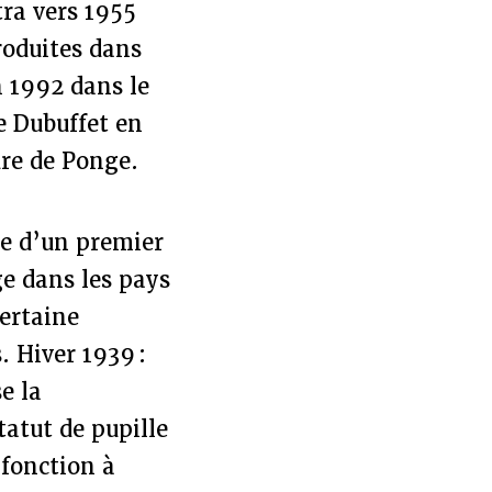
tra vers 1955
roduites dans
n 1992 dans le
 Dubuffet en
ure de Ponge.
ure d’un premier
ge dans les pays
certaine
. Hiver 1939 :
se la
tatut de pupille
 fonction à