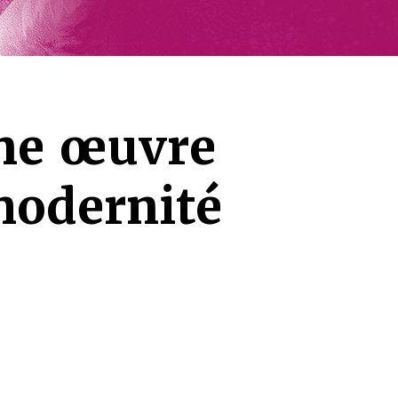
ne œuvre
modernité