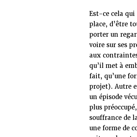
Est-ce cela qui
place, d’être t
porter un regar
voire sur ses p
aux contraintes
qu’il met à emb
fait, qu’une f
projet). Autre 
un épisode vécu
plus préoccupé,
souffrance de l
une forme de c