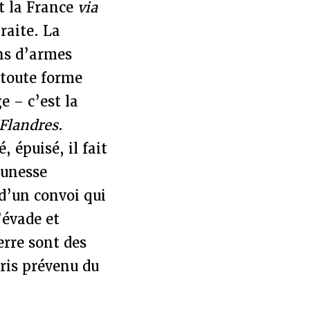
t la France
via
raite. La
ns d’armes
 toute forme
e – c’est la
Flandres
.
 épuisé, il fait
eunesse
 d’un convoi qui
’évade et
erre sont des
aris prévenu du