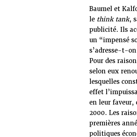
Baumel et Kalfo
le
think tank
, 
publicité. Ils 
un “impensé so
s’adresse-t-on 
Pour des raisons
selon eux reno
lesquelles cons
effet l’impuiss
en leur faveur,
2000. Les rais
premières anné
politiques écon