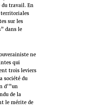
 du travail. En
territoriales
tes sur les
s” dans le
ouverainiste ne
intes qui
nt trois leviers
la société du
on d’”un
ndu de la
nt le mérite de