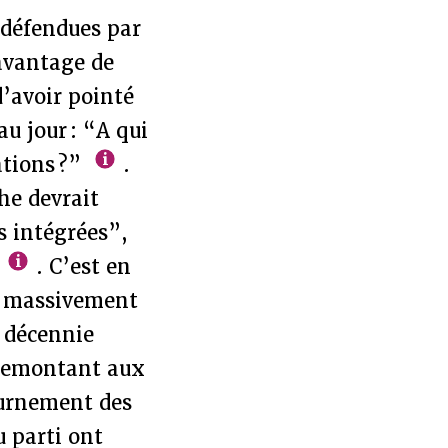
 défendues par
davantage de
d’avoir pointé
u jour : “A qui
ations ?”
.
che devrait
s intégrées”,
”
. C’est en
er massivement
a décennie
 remontant aux
ournement des
u parti ont