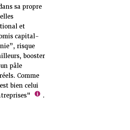
 dans sa propre
elles
tional et
omis capital-
nie”, risque
illeurs, booster
 un pâle
s réels. Comme
est bien celui
ntreprises"
.