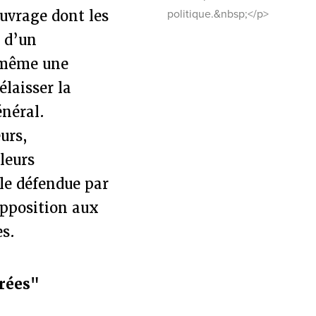
ouvrage dont les
politique.&nbsp;</p>
s d’un
i-même une
élaisser la
énéral.
urs,
leurs
ale défendue par
opposition aux
es.
rées"