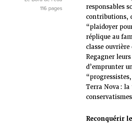
responsables so
116 pages
contributions, 
“plaidoyer pou
réplique au fam
classe ouvrière 
Regagner leurs 
d’emprunter un
“progressistes,
Terra Nova : la
conservatismes
Reconquérir l