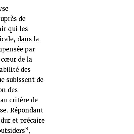
yse
auprès de
ir qui les
icale, dans la
ompensée par
 cœur de la
abilité des
ue subissent de
on des
au critère de
rise. Répondant
dur et précaire
outsiders”,