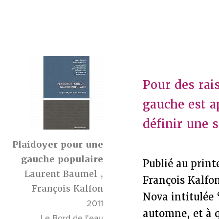
Pour des rais
gauche est a
définir une s
Plaidoyer pour une
gauche populaire
Publié au prin
Laurent Baumel
,
François Kalfo
François Kalfon
Nova intitulée 
2011
automne, et à q
Le Bord de l'eau