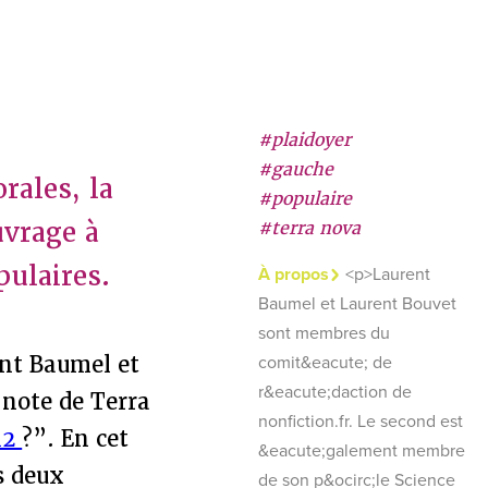
#plaidoyer
#gauche
rales, la
#populaire
uvrage à
#terra nova
pulaires.
À propos
<p>Laurent
Baumel et Laurent Bouvet
sont membres du
nt Baumel et
comit&eacute; de
r&eacute;daction de
 note de Terra
nonfiction.fr. Le second est
12
?”. En cet
&eacute;galement membre
s deux
de son p&ocirc;le Science