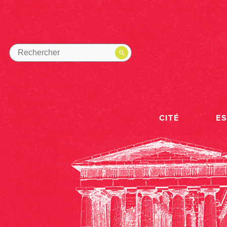
CITÉ
E