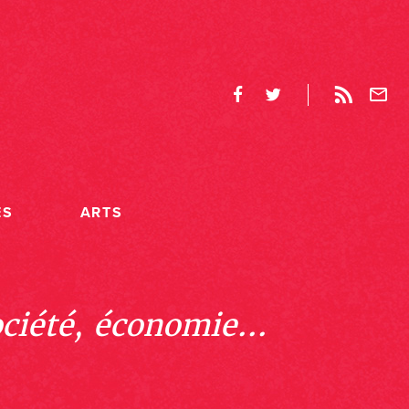
ES
ARTS
ociété, économie...