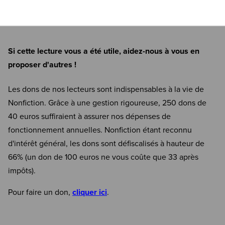
Si cette lecture vous a été utile, aidez-nous à vous en
proposer d'autres !
Les dons de nos lecteurs sont indispensables à la vie de
Nonfiction. Grâce à une gestion rigoureuse, 250 dons de
40 euros suffiraient à assurer nos dépenses de
fonctionnement annuelles. Nonfiction étant reconnu
d'intérêt général, les dons sont défiscalisés à hauteur de
66% (un don de 100 euros ne vous coûte que 33 après
impôts).
Pour faire un don,
cliquer ici
.