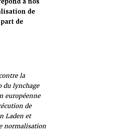
 répond à nos
lisation de
 part de
contre la
o du lynchage
ion européenne
xécution de
en Laden et
ne normalisation