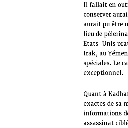
Il fallait en o
conserver aurai
aurait pu être u
lieu de pèlerin
Etats-Unis pra
Irak, au Yémen 
spéciales. Le c
exceptionnel.
Quant à Kadhafi
exactes de sa m
informations do
assassinat cibl