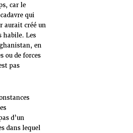
s, car le
 cadavre qui
r aurait créé un
s habile. Les
fghanistan, en
s ou de forces
est pas
constances
les
 pas d’un
es dans lequel