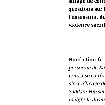
sillage de cel
questions sur 
l’assassinat d
violence sacrif
Nonfiction.fr
personne de Kad
tend à se conf
s'est félicitée 
Saddam Hussein 
malgré la diver