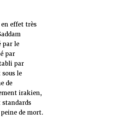
 en effet très
. Saddam
 par le
té par
abli par
 sous le
me de
rement irakien,
x standards
 peine de mort.