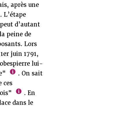
ais, après une
. L’étape
 peut d’autant
la peine de
posants. Lors
1er juin 1791,
obespierre lui-
ue"
. On sait
e ces
lois"
. En
lace dans le