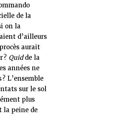
n commando
ielle de la
i on la
aient d’ailleurs
 procès aurait
r ?
Quid
de la
des années ne
es ? L’ensemble
tats sur le sol
rcément plus
t la peine de