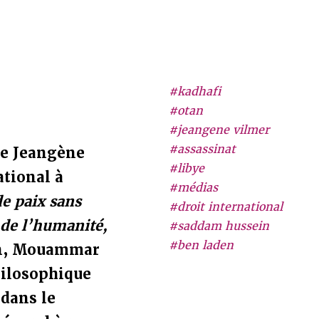
#kadhafi
#otan
#jeangene vilmer
#assassinat
te Jeangène
#libye
ational à
#médias
de paix sans
#droit international
de l’humanité,
#saddam hussein
#ben laden
yen, Mouammar
hilosophique
 dans le