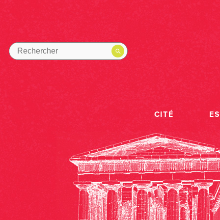
CITÉ
E