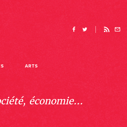
ES
ARTS
ociété, économie...