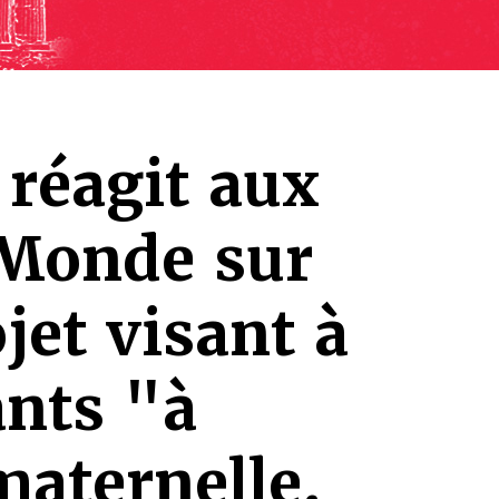
 réagit aux
 Monde sur
jet visant à
ants "à
maternelle.