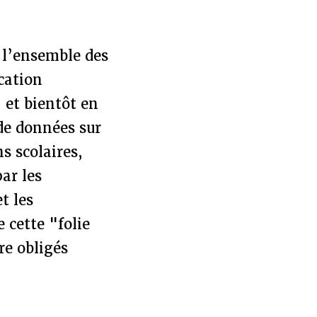
r l’ensemble des
cation
 et bientôt en
de données sur
s scolaires,
ar les
t les
 cette "folie
re obligés