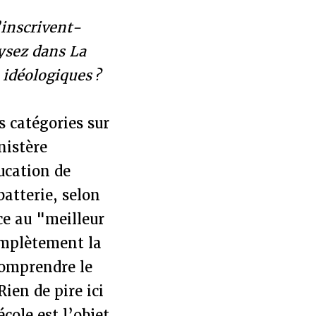
’inscrivent-
lysez dans La
 idéologiques ?
s catégories sur
nistère
ucation de
batterie, selon
e au "meilleur
omplètement la
 comprendre le
ien de pire ici
cole est l’objet