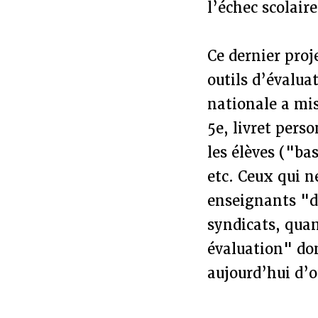
l’échec scolair
Ce dernier proj
outils d’évalu
nationale a mis
5e, livret pers
les élèves ("ba
etc. Ceux qui n
enseignants "dé
syndicats, quan
évaluation" don
aujourd’hui d’o