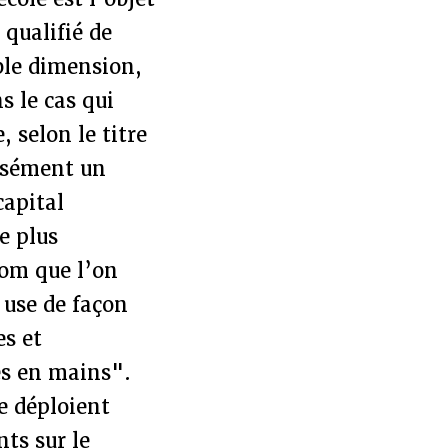
qualifié de
ble dimension,
s le cas qui
 selon le titre
cisément un
capital
e plus
om que l’on
 use de façon
s et
lés en mains".
se déploient
ts sur le