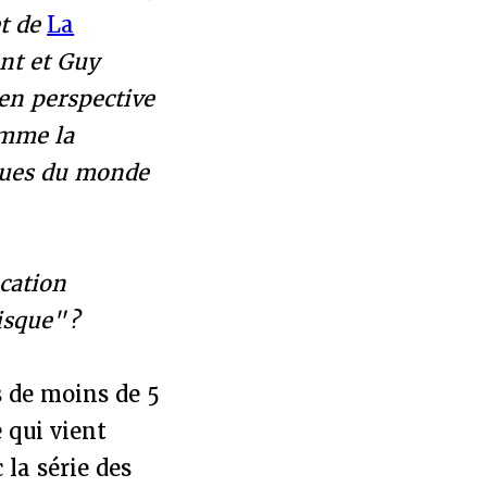
et de
La
nt et Guy
en perspective
omme la
enues du monde
cation
isque" ?
es de moins de 5
 qui vient
 la série des