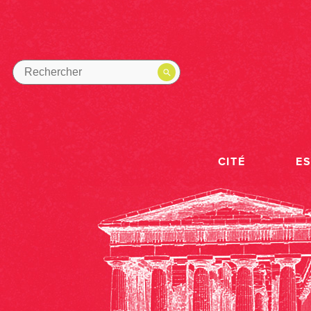
CITÉ
E