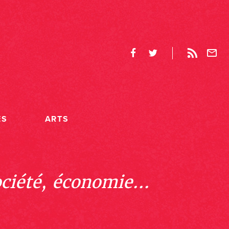
ES
ARTS
ociété, économie...