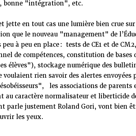
e, bonne "intégration", etc.
et jette en tout cas une lumière bien crue su
ation que le nouveau "management" de l’Édu
 peu à peu en place : tests de CE1 et de CM2,
onnel de compétences, constitution de bases 
ses élèves"), stockage numérique des bulletin
e voulaient rien savoir des alertes envoyées p
sobéisseurs", les associations de parents e
t au caractère normalisateur et liberticide de
t parle justement Roland Gori, vont bien êt
uvrir les yeux.