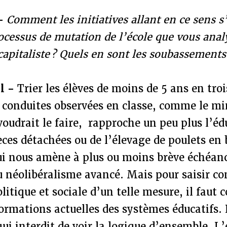
 -
Comment les initiatives allant en ce sens s
rocessus de mutation de l’école que vous ana
capitaliste ? Quels en sont les soubassements
al -
Trier les élèves de moins de 5 ans en troi
s conduites observées en classe, comme le mi
udrait le faire, rapproche un peu plus l’éd
èces détachées ou de l’élevage de poulets en 
ui nous amène à plus ou moins brève échéanc
 néolibéralisme avancé. Mais pour saisir c
olitique et sociale d’un telle mesure, il faut
ormations actuelles des systèmes éducatifs. R
ui interdit de voir la logique d’ensemble. L’é