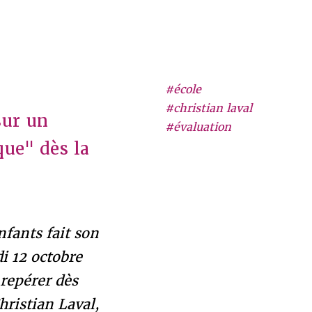
#école
#christian laval
sur un
#évaluation
que" dès la
nfants fait son
i 12 octobre
 repérer dès
hristian Laval,