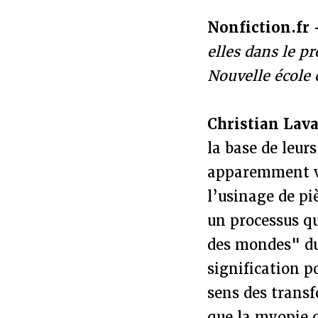
Nonfiction.fr
elles dans le p
Nouvelle école 
Christian Lav
la base de leur
apparemment vo
l’usinage de pi
un processus q
des mondes" du
signification p
sens des transf
que la myopie q