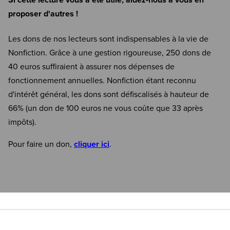
Si cette lecture vous a été utile, aidez-nous à vous en
proposer d'autres !
Les dons de nos lecteurs sont indispensables à la vie de
Nonfiction. Grâce à une gestion rigoureuse, 250 dons de
40 euros suffiraient à assurer nos dépenses de
fonctionnement annuelles. Nonfiction étant reconnu
d'intérêt général, les dons sont défiscalisés à hauteur de
66% (un don de 100 euros ne vous coûte que 33 après
impôts).
Pour faire un don,
cliquer ici
.