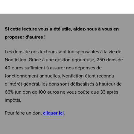
Si cette lecture vous a été utile, aidez-nous à vous en
proposer d'autres !
Les dons de nos lecteurs sont indispensables à la vie de
Nonfiction. Grâce à une gestion rigoureuse, 250 dons de
40 euros suffiraient à assurer nos dépenses de
fonctionnement annuelles. Nonfiction étant reconnu
d'intérêt général, les dons sont défiscalisés à hauteur de
66% (un don de 100 euros ne vous coûte que 33 après
impôts).
Pour faire un don,
cliquer ici
.