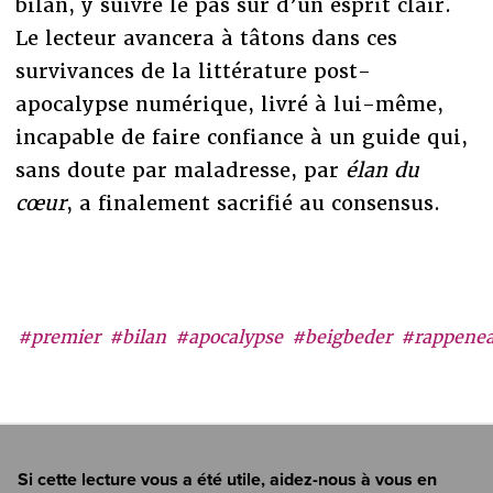
bilan, y suivre le pas sûr d’un esprit clair.
Le lecteur avancera à tâtons dans ces
survivances de la littérature post-
apocalypse numérique, livré à lui-même,
incapable de faire confiance à un guide qui,
sans doute par maladresse, par
élan du
cœur
, a finalement sacrifié au consensus.
#premier
#bilan
#apocalypse
#beigbeder
#rappene
Si cette lecture vous a été utile, aidez-nous à vous en