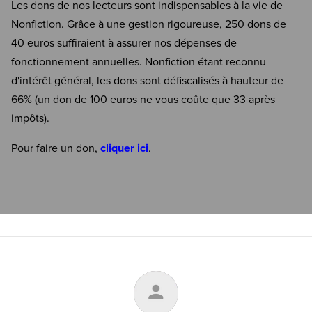
Les dons de nos lecteurs sont indispensables à la vie de
Nonfiction. Grâce à une gestion rigoureuse, 250 dons de
40 euros suffiraient à assurer nos dépenses de
fonctionnement annuelles. Nonfiction étant reconnu
d'intérêt général, les dons sont défiscalisés à hauteur de
66% (un don de 100 euros ne vous coûte que 33 après
impôts).
Pour faire un don,
cliquer ici
.