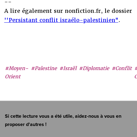
--
A lire également sur nonfiction.fr, le dossier
''Persistant conflit israélo-palestinien"
.
#Moyen-
#Palestine
#Israël
#Diplomatie
#Conflit
Orient
C
Si cette lecture vous a été utile, aidez-nous à vous en
proposer d'autres !