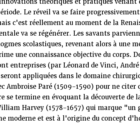
 innovations théoriques et pratiques venant 
période. Le réveil va se faire progressivement
mais c'est réellement au moment de la Renai
entale va se régénérer. Les savants parvien
dogmes scolastiques, revenant alors à une m
ime une connaissance objective du corps. De
nt entreprises (par Léonard de Vinci, André
 seront appliquées dans le domaine chirurgic
 Ambroise Paré (1509-1590) pour ne citer q
e se termine en évoquant la découverte de la
illiam Harvey (1578-1657) qui marque "un 
ne moderne et est à l'origine du concept d