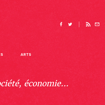
ES
ARTS
ociété, économie...