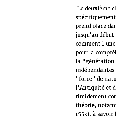
Le deuxième ch
spécifiquement 
prend place dan
jusqu'au début
comment l'une d
pour la compréh
la "génération 
indépendantes d
"force" de nat
l'Antiquité et 
timidement com
théorie, notam
1553), à savoir