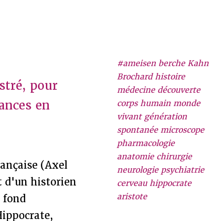
#ameisen berche Kahn
Brochard histoire
stré, pour
médecine découverte
sances en
corps humain monde
vivant génération
spontanée microscope
pharmacologie
anatomie chirurgie
rançaise (Axel
neurologie psychiatrie
t d'un historien
cerveau hippocrate
aristote
u fond
Hippocrate,