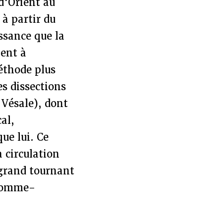
d'Orient au
 à partir du
ssance que la
nent à
éthode plus
s dissections
 Vésale), dont
al,
ue lui. Ce
 circulation
grand tournant
'homme-