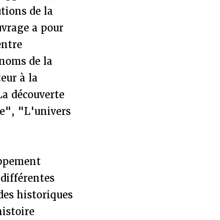
tions de la
uvrage a pour
entre
 noms de la
eur à la
"La découverte
e", "L'univers
oppement
différentes
des historiques
histoire