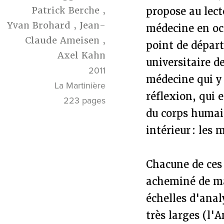
Patrick Berche
,
propose au lect
Yvan Brohard
,
Jean-
médecine en occ
Claude Ameisen
,
point de départ
Axel Kahn
universitaire d
2011
médecine qui y 
La Martinière
réflexion, qui 
223 pages
du corps humai
intérieur : les 
Chacune de ces
acheminé de man
échelles d'anal
très larges (l'