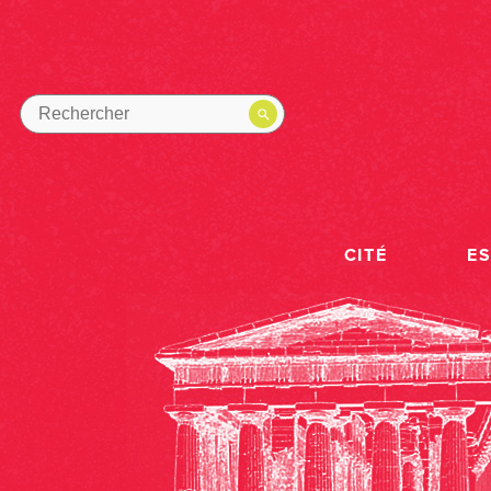
CITÉ
E