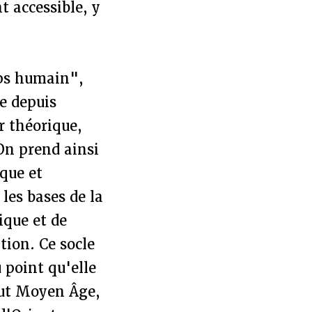
t accessible, y
rps humain",
e depuis
r théorique,
On prend ainsi
cque et
 les bases de la
ique et de
tion. Ce socle
 point qu'elle
aut Moyen Âge,