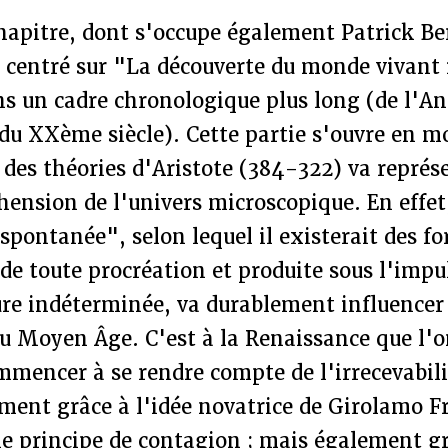
apitre, dont s'occupe également Patrick Ber
centré sur "La découverte du monde vivant i
s un cadre chronologique plus long (de l'An
 du XXème siècle). Cette partie s'ouvre en 
es théories d'Aristote (384-322) va représe
ension de l'univers microscopique. En effet,
spontanée", selon lequel il existerait des fo
e toute procréation et produite sous l'impu
ure indéterminée, va durablement influencer 
du Moyen Âge. C'est à la Renaissance que l'o
mencer à se rendre compte de l'irrecevabili
ment grâce à l'idée novatrice de Girolamo F
 le principe de contagion ; mais également g