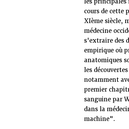
les principales
cours de cette 
XIème siècle, 
médecine occid
s'extraire des 
empirique où pr
anatomiques so
les découvertes
notamment avec
premier chapitr
sanguine par W
dans la médeci
machine".