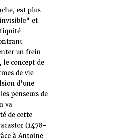
che, est plus
nvisible" et
tiquité
montrant
nter un frein
 le concept de
rmes de vie
lsion d'une
les penseurs de
n va
té de cette
racastor (1478-
râce à Antoine