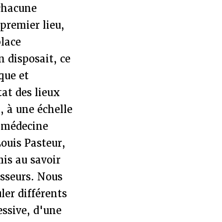
 chacune
 premier lieu,
place
 disposait, ce
que et
tat des lieux
, à une échelle
a médecine
ouis Pasteur,
is au savoir
esseurs. Nous
ler différents
essive, d'une