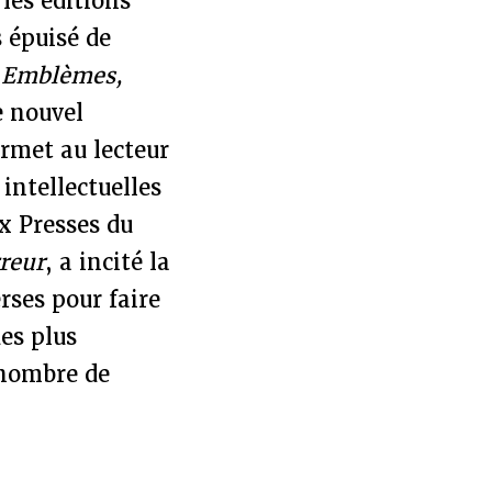
 les éditions
s épuisé de
 Emblèmes,
e nouvel
ermet au lecteur
intellectuelles
x Presses du
rreur
, a incité la
erses pour faire
es plus
 nombre de