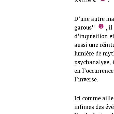
XVIIIe s.
.
D’une autre ma
garous"
, i
d’inquisition e
aussi une réint
lumière de myth
psychanalyse, i
en l’occurrenc
l’inverse.
Ici comme aill
infimes des év