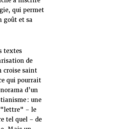
ché à inscrire
gie, qui permet
n goût et sa
s textes
arisation de
n croise saint
ce qui pourrait
panorama d’un
stianisme : une
"lettre" – le
e tel quel – de