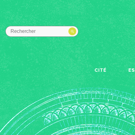
CITÉ
E