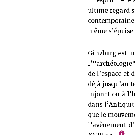
l’"esprit" – le
ultime regard 
contemporaine 
même s’épuise 
Ginzburg est u
l’"archéologie"
de l’espace et 
déjà jusqu’au 
injonction à l’
dans l’Antiquit
que le mouveme
l’avènement d’u