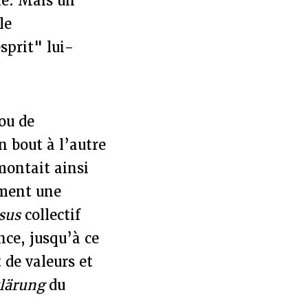
ble. Mais un
le
prit" lui-
ou de
n bout à l’autre
emontait ainsi
mment une
psus
collectif
nce, jusqu’à ce
de valeurs et
lärung
du