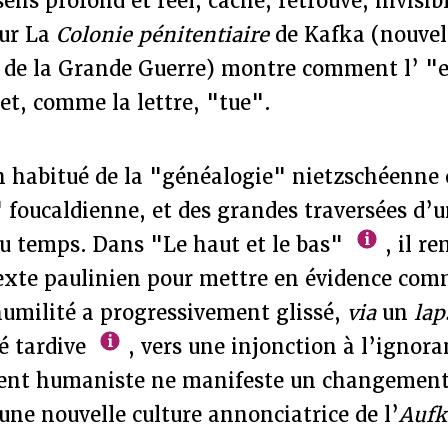
 sens profond et réel, caché, retrouvé, invisi
sur La
Colonie pénitentiaire
de Kafka (nouvel
de la Grande Guerre) montre comment l’ "es
et, comme la lettre, "tue".
n habitué de la "généalogie" nietzschéenne 
 foucaldienne, et des grandes traversées d’u
du temps. Dans "Le haut et le bas"
, il r
texte paulinien pour mettre en évidence co
humilité a progressivement glissé,
via
un
la
é tardive
, vers une injonction à l’ignora
nt humaniste ne manifeste un changement 
ne nouvelle culture annonciatrice de l’
Aufk