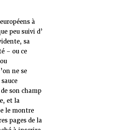
s européens à
ue peu suivi d’
vidente, sa
té – ou ce
 ou
l’on ne se
 sauce
r de son champ
e, et la
me le montre
res pages de la