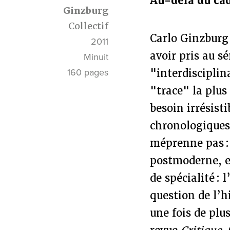
Au-delà du cad
Ginzburg
Collectif
Carlo Ginzburg 
2011
avoir pris au s
Minuit
160 pages
"interdisciplin
"trace" la plus
besoin irrésisti
chronologiques 
méprenne pas :
postmoderne, e
de spécialité : 
question de l’
une fois de plu