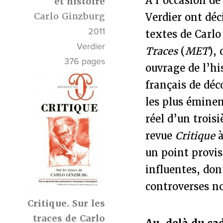
A l’occasion de
et histoire
Carlo Ginzburg
Verdier ont déc
2011
textes de Carlo
Verdier
Traces
(
MET
), 
376 pages
ouvrage de l’hi
français de déc
les plus éminen
réel d’un troi
revue
Critique
à
un point provis
influentes, don
controverses n
Critique. Sur les
traces de Carlo