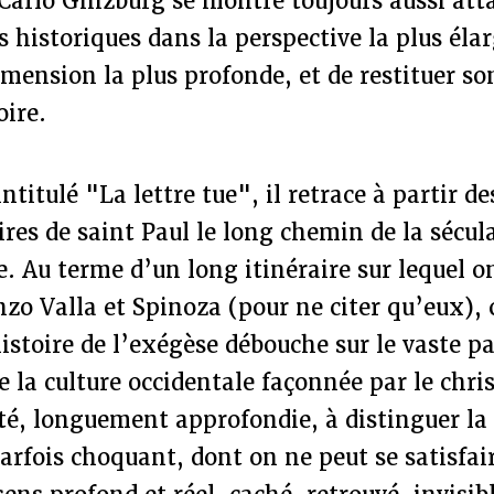
 Carlo Ginzburg se montre toujours aussi atta
historiques dans la perspective la plus élar
dimension la plus profonde, et de restituer so
oire.
ntitulé "La lettre tue", il retrace à partir de
es de saint Paul le long chemin de la sécul
ée. Au terme d’un long itinéraire sur lequel o
zo Valla et Spinoza (pour ne citer qu’eux), 
istoire de l’exégèse débouche sur le vaste 
de la culture occidentale façonnée par le chri
té, longuement approfondie, à distinguer la 
arfois choquant, dont on ne peut se satisfair