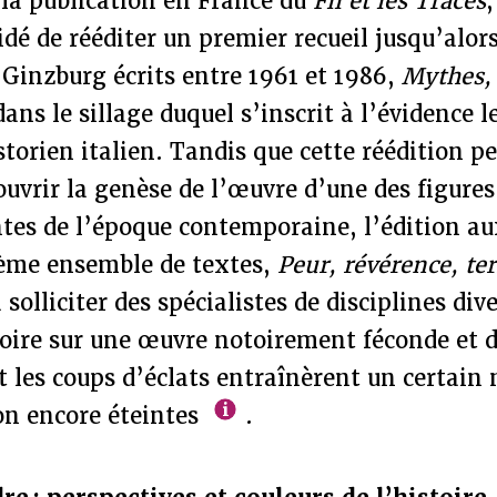
 la publication en France du
Fil et les Traces
,
idé de rééditer un premier recueil jusqu’alor
 Ginzburg écrits entre 1961 et 1986,
Mythes,
dans le sillage duquel s’inscrit à l’évidence l
storien italien. Tandis que cette réédition p
ouvrir la genèse de l’œuvre d’une des figures 
tes de l’époque contemporaine, l’édition au
sième ensemble de textes,
Peur, révérence, te
 solliciter des spécialistes de disciplines div
oire sur une œuvre notoirement féconde et d
t les coups d’éclats entraînèrent un certain
on encore éteintes
.