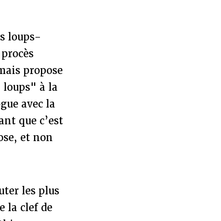
s loups-
 procès
mais propose
 loups" à la
ogue avec la
ant que c’est
ose, et non
uter les plus
 la clef de