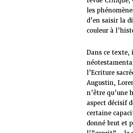
revue
Critique
,
les phénomènes 
d’en saisir la 
couleur à l’hist
Dans ce texte, i
néotestamentair
l’Ecriture sacr
Augustin, Loren
n’être qu’une h
aspect décisif 
certaine capaci
donné brut et p