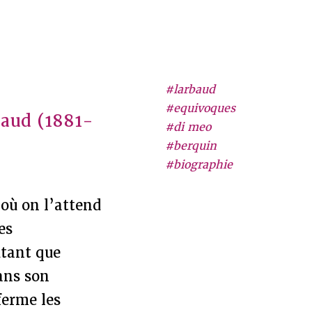
#larbaud
#equivoques
baud (1881-
#di meo
#berquin
#biographie
à où on l’attend
es
utant que
ans son
ferme les