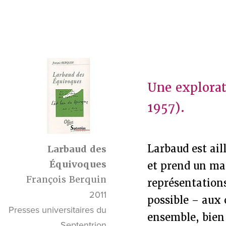
Une explorat
1957).
Larbaud est aill
Larbaud des
Équivoques
et prend un mal
François Berquin
représentations
2011
possible – aux 
Presses universitaires du
ensemble, bien 
Septentrion