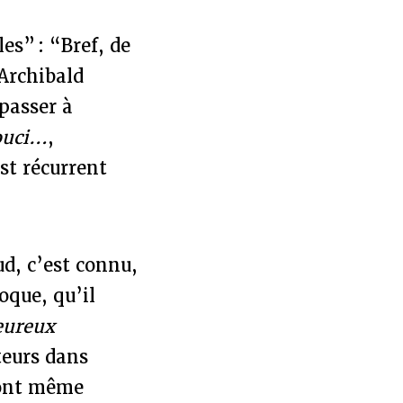
es” : “Bref, de
 Archibald
passer à
ouci…
,
st récurrent
ud, c’est connu,
oque, qu’il
eureux
teurs dans
 ont même