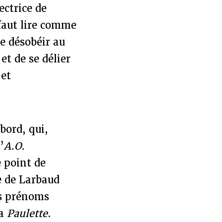
ectrice de
 faut lire comme
de désobéir au
 et de se délier
 et
abord, qui,
’
A.O.
e point de
e de Larbaud
es prénoms
sa
Paulette
.