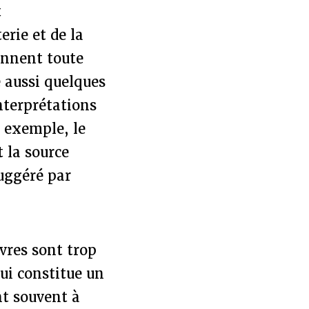
t
erie et de la
donnent toute
e aussi quelques
interprétations
 exemple, le
t la source
suggéré par
uvres sont trop
ui constitue un
nt souvent à