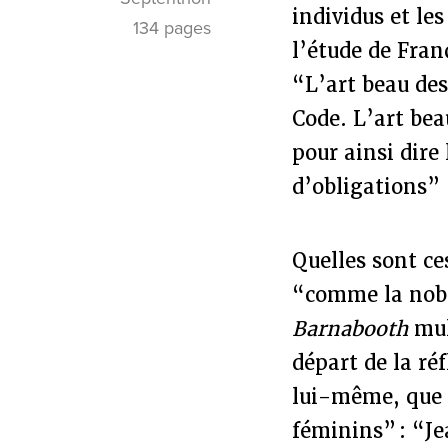
individus et les
134 pages
l’étude de Fran
“L’art beau des
Code. L’art beau
pour ainsi dire 
d’obligations”
Quelles sont ces
“comme la nobl
Barnabooth
mul
départ de la ré
lui-même, que 
féminins” : “J