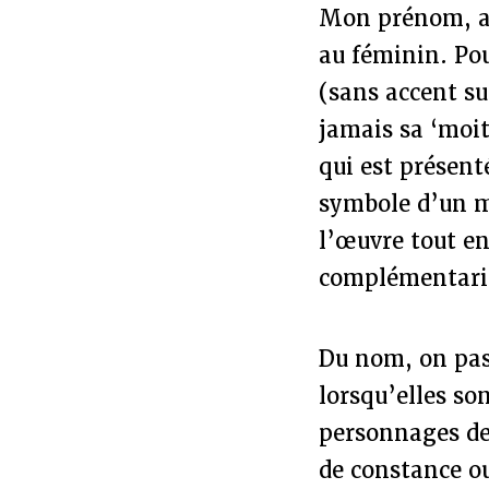
Mon prénom, av
au féminin. Po
(sans accent su
jamais sa ‘moi
qui est présent
symbole d’un m
l’œuvre tout ent
complémentarité
Du nom, on pas
lorsqu’elles so
personnages de 
de constance ou