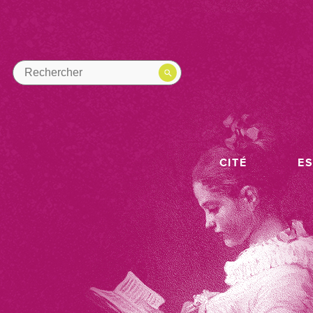
CITÉ
E