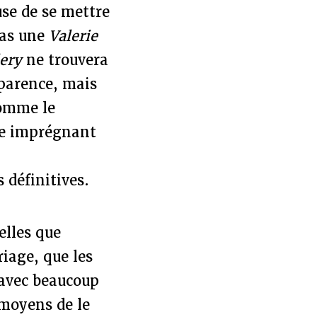
se de se mettre
pas une
Valerie
ery
ne trouvera
pparence, mais
comme le
nte imprégnant
 définitives.
elles que
riage, que les
 avec beaucoup
 moyens de le