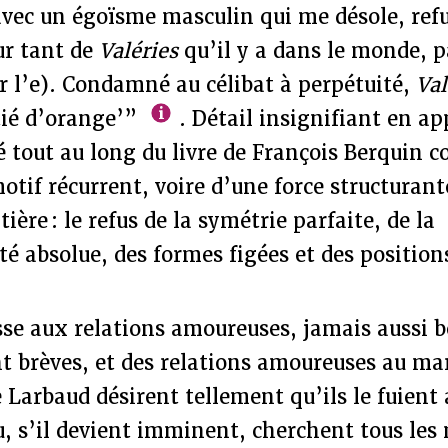
ec un égoïsme masculin qui me désole, refu
ur tant de
Valéries
qu’il y a dans le monde, 
r l’e). Condamné au célibat à perpétuité,
Val
tié d’orange’”
. Détail insignifiant en a
é tout au long du livre de François Berquin 
otif récurrent, voire d’une force structura
ière : le refus de la symétrie parfaite, de la
 absolue, des formes figées et des positions
se aux relations amoureuses, jamais aussi b
nt brèves, et des relations amoureuses au ma
Larbaud désirent tellement qu’ils le fuient
, s’il devient imminent, cherchent tous les