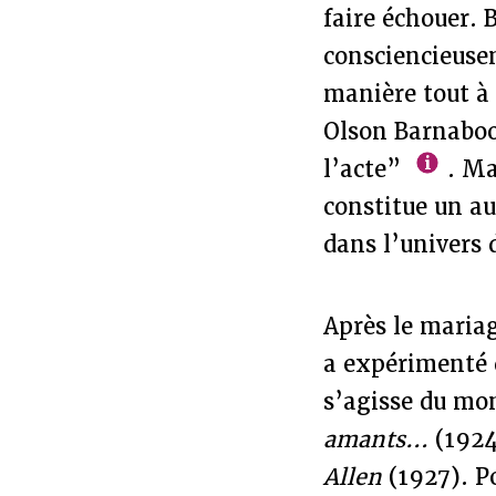
faire échouer. 
consciencieusem
manière tout à 
Olson Barnaboo
l’acte”
. Ma
constitue un au
dans l’univers 
Après le mariag
a expérimenté d
s’agisse du mo
amants…
(1924)
Allen
(1927). P