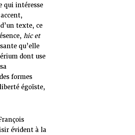
e qui intéresse
 accent,
 d’un texte, ce
résence,
hic et
isante qu’elle
itérium dont use
 sa
 des formes
iberté égoïste,
François
sir évident à la