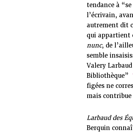
tendance à “se 
l’écrivain, avan
autrement dit c
qui appartient 
nunc
, de l’ail
semble insaisis
Valery Larbaud 
Bibliothèque”
figées ne corre
mais contribue 
Larbaud des Éq
Berquin connaît