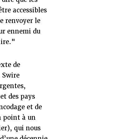
tre accessibles
e renvoyer le
eur ennemi du
aire."
exte de
t Swire
rgentes,
net des pays
encodage et de
n point à un
ier), qui nous
 d’une décennie