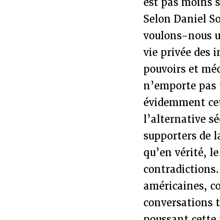
est pas moins s
Selon Daniel Sol
voulons-nous un
vie privée des 
pouvoirs et méc
n’emporte pas 
évidemment cett
l’alternative s
supporters de l
qu’en vérité, l
contradictions.
américaines, co
conversations 
poussant cette 