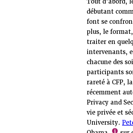
Tout d’abord, l
débutant comme 
font se confron
plus, le format
traiter en quel
intervenants, 
chacune des soi
participants so
rareté à CFP, l
récemment aute
Privacy and Sec
vie privée et s
University.
Pet
Obama
sur 