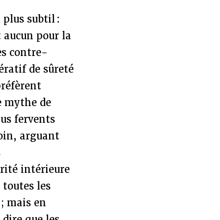
plus subtil :
t aucun pour la
es contre-
ratif de sûreté
réfèrent
le mythe de
lus fervents
oin, arguant
s
ité intérieure
 toutes les
; mais en
 dire que les