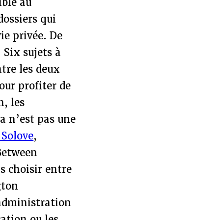
ible au
dossiers qui
ie privée. De
 Six sujets à
tre les deux
ur profiter de
, les
a n’est pas une
 Solove
,
 Between
s choisir entre
gton
’administration
ation ou les