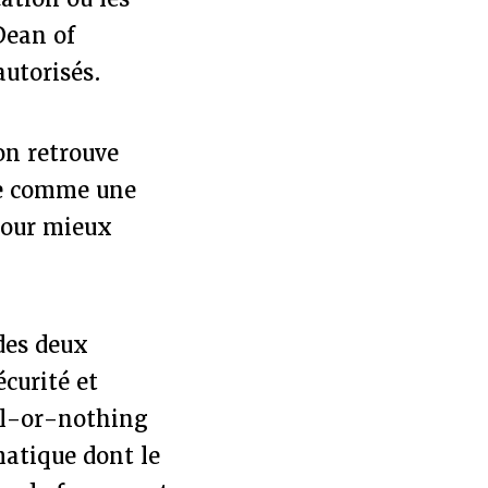
Dean of
autorisés.
on retrouve
ue comme une
 pour mieux
 des deux
écurité et
all-or-nothing
matique dont le