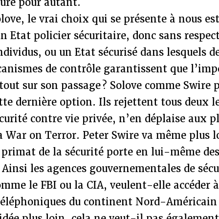
ûre pour autant.
ove, le vrai choix qui se présente à nous est 
 Etat policier sécuritaire, donc sans respec
individus, ou un Etat sécurisé dans lesquels d
anismes de contrôle garantissent que l’impé
tout sur son passage ? Solove comme Swire p
e dernière option. Ils rejettent tous deux 
écurité contre vie privée, n’en déplaise aux p
a War on Terror. Peter Swire va même plus l
e primat de la sécurité porte en lui-même de
 Ainsi les agences gouvernementales de sécur
mme le FBI ou la CIA, veulent-elle accéder à
téléphoniques du continent Nord-Américain 
idée plus loin, cela ne veut-il pas également