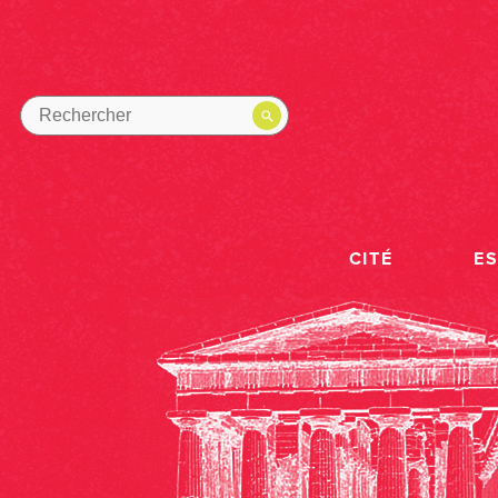
CITÉ
E