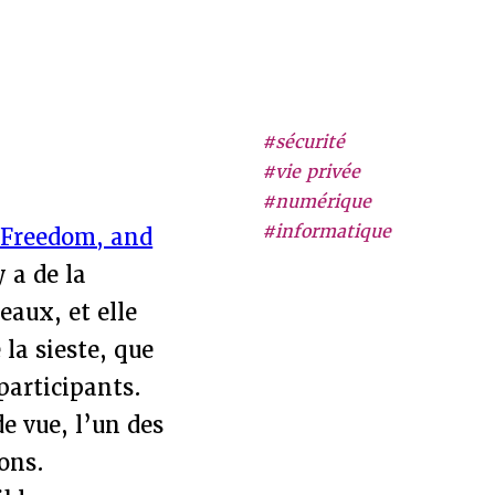
#sécurité
#vie privée
#numérique
#informatique
 Freedom, and
y a de la
eaux, et elle
 la sieste, que
 participants.
e vue, l’un des
sons.