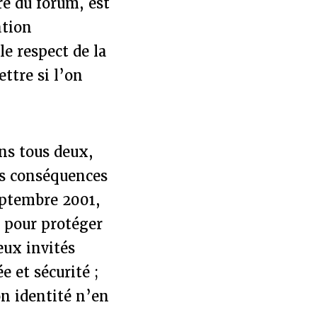
re du forum, est
ation
le respect de la
ttre si l’on
ns tous deux,
des conséquences
Septembre 2001,
t pour protéger
eux invités
e et sécurité ;
on identité n’en