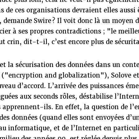
de ces organisations devraient elles aussi ê
, demande Swire ? Il voit donc là un moyen d
ier à ses propres contradictions ; "le meill
ut crin, dit-t-il, c’est encore plus de sécurit
et la sécurisation des données dans un cont
 ("encryption and globalization"), Solove e
veau d’accord. L’arrivée des puissances éme
éguées aux seconds rôles, déstabilise l’Inter
 apprennent-ils. En effet, la question de l’
 des données (quand elles sont envoyées d’u
au informatique, et de l’Internet en particul
milieu des années 90, est réglée depuis plus