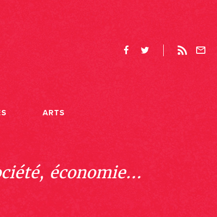
ES
ARTS
ociété, économie...