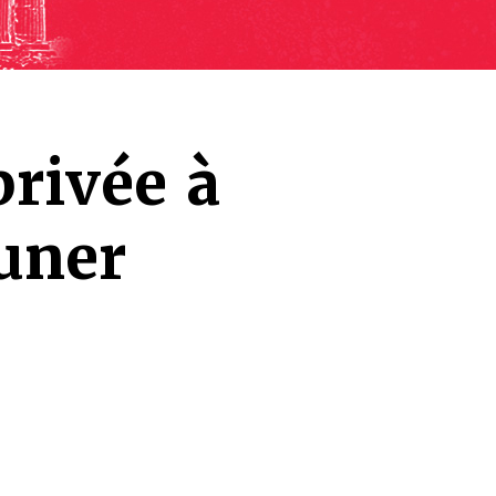
privée à
euner