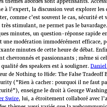
es thèmes abordés sont appétissants. Access
à l’expert, la discussion veut explorer les 
ter, comme c’est souvent le cas, sécurité et v
, très stimulant, ne permet pas le bavardage.
ques minutes, un question-réponse rapide en
et une modération immodérément efficace, po
xante minutes de cette heure de débat. Enfin
nt chevronnés et passionnants ; même si cel
a qualité des speakers est à souligner.
Daniel
ur de Nothing to Hide: The False Tradeoff
urity ("Rien à cacher : pourquoi il ne faut pa
écurité"), enseigne le droit à George Washin
er Swire
, lui, a étroitement collaboré avec l
des thèmes aussi variés que la webcommunic