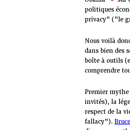
politiques éco
privacy" ("le g
Nous voilà donc
dans bien des 
boîte à outils (
comprendre tous 
Premier mythe à
invités), la lég
respect de la v
fallacy").
Bruc