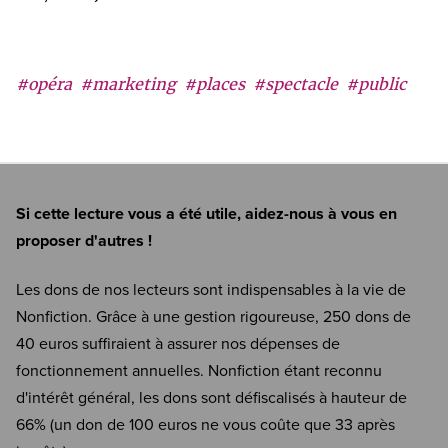
#opéra
#marketing
#places
#spectacle
#public
Si cette lecture vous a été utile, aidez-nous à vous en
proposer d'autres !
Les dons de nos lecteurs sont indispensables à la vie de
Nonfiction. Grâce à une gestion rigoureuse, 250 dons de
40 euros suffiraient à assurer nos dépenses de
fonctionnement annuelles. Nonfiction étant reconnu
d'intérêt général, les dons sont défiscalisés à hauteur de
66% (un don de 100 euros ne vous coûte que 33 après