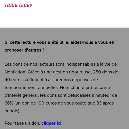
think tanks
Si cette lecture vous a été utile, aidez-nous à vous en
proposer d'autres !
Les dons de nos lecteurs sont indispensables à la vie de
Nonfiction. Grâce à une gestion rigoureuse, 250 dons de
40 euros suffiraient à assurer nos dépenses de
fonctionnement annuelles. Nonfiction étant reconnu
d'intérêt général, les dons sont défiscalisés à hauteur de
66% (un don de 100 euros ne vous coûte que 33 après
impôts).
Pour faire un don,
cliquer ici
.