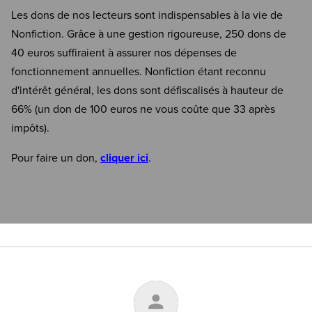
Les dons de nos lecteurs sont indispensables à la vie de
Nonfiction. Grâce à une gestion rigoureuse, 250 dons de
40 euros suffiraient à assurer nos dépenses de
fonctionnement annuelles. Nonfiction étant reconnu
d'intérêt général, les dons sont défiscalisés à hauteur de
66% (un don de 100 euros ne vous coûte que 33 après
impôts).
Pour faire un don,
cliquer ici
.