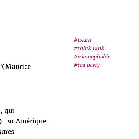
#Islam
#think tank
#islamophobie
#tea party
e"(Maurice
, qui
). En Amérique,
sures