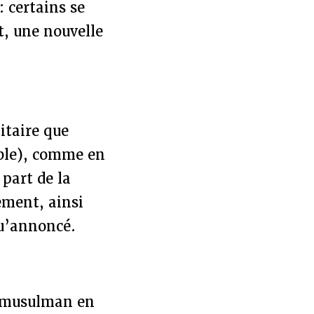
: certains se
t, une nouvelle
itaire que
mble), comme en
 part de la
ement, ainsi
 qu’annoncé.
" musulman en