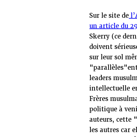
Sur le site de
l’
un article du 2
Skerry (ce dern
doivent sérieus
sur leur sol mê
"parallèles"ent
leaders musulma
intellectuelle 
Frères musulman
politique à ven
auteurs, cette
les autres car e