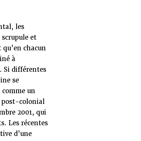
tal, les
 scrupule et
nt qu’en chacun
iné à
 Si différentes
ine se
am comme un
t post-colonial
embre 2001, qui
s. Les récentes
ctive d’une