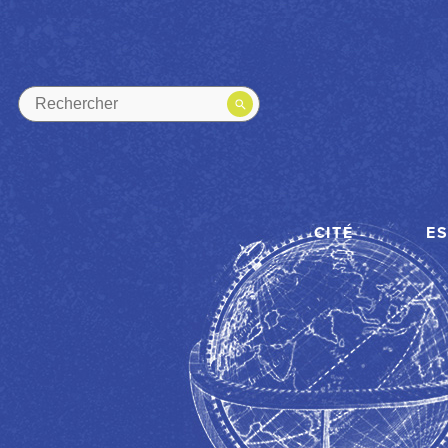
CITÉ
E