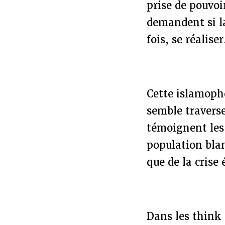
prise de pouvoir
demandent si la
fois, se réalise
Cette islamopho
semble travers
témoignent les 
population bla
que de la crise
Dans les think