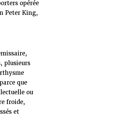
porters opérée
n Peter King,
émissaire,
, plusieurs
arthysme
 parce que
lectuelle ou
re froide,
ssés et