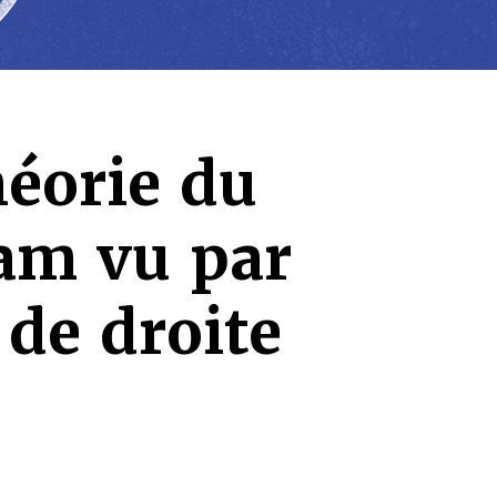
héorie du
lam vu par
 de droite