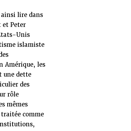
 ainsi lire dans
 et Peter
États-Unis
tisme islamiste
des
en Amérique, les
t une dette
iculier des
ur rôle
 ces mêmes
e traitée comme
institutions,