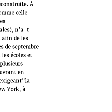
construite. Á
omme celle
ues
ales), n’a-t-
 afin de les
es de septembre
les écoles et
plusieurs
œuvrant en
"exigeant"la
New York, à