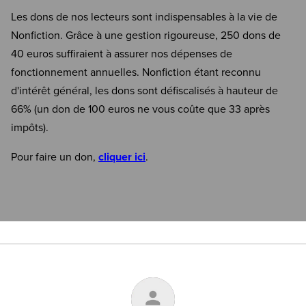
Les dons de nos lecteurs sont indispensables à la vie de
Nonfiction. Grâce à une gestion rigoureuse, 250 dons de
40 euros suffiraient à assurer nos dépenses de
fonctionnement annuelles. Nonfiction étant reconnu
d'intérêt général, les dons sont défiscalisés à hauteur de
66% (un don de 100 euros ne vous coûte que 33 après
impôts).
Pour faire un don,
cliquer ici
.