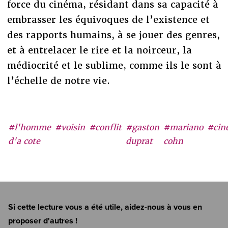
force du cinéma, résidant dans sa capacité à
embrasser les équivoques de l’existence et
des rapports humains, à se jouer des genres,
et à entrelacer le rire et la noirceur, la
médiocrité et le sublime, comme ils le sont à
l’échelle de notre vie.
#l'homme
#voisin
#conflit
#gaston
#mariano
#cin
d'a cote
duprat
cohn
Si cette lecture vous a été utile, aidez-nous à vous en
proposer d'autres !