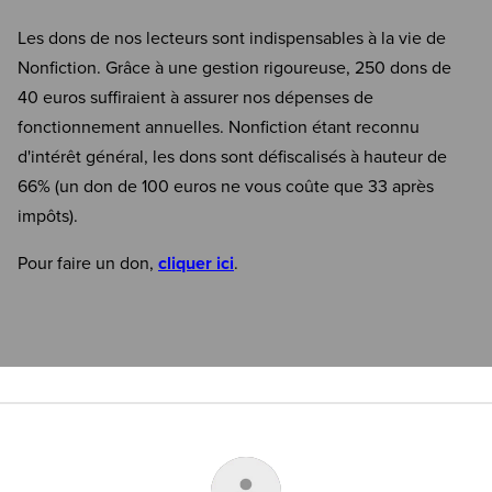
Les dons de nos lecteurs sont indispensables à la vie de
Nonfiction. Grâce à une gestion rigoureuse, 250 dons de
40 euros suffiraient à assurer nos dépenses de
fonctionnement annuelles. Nonfiction étant reconnu
d'intérêt général, les dons sont défiscalisés à hauteur de
66% (un don de 100 euros ne vous coûte que 33 après
impôts).
Pour faire un don,
cliquer ici
.