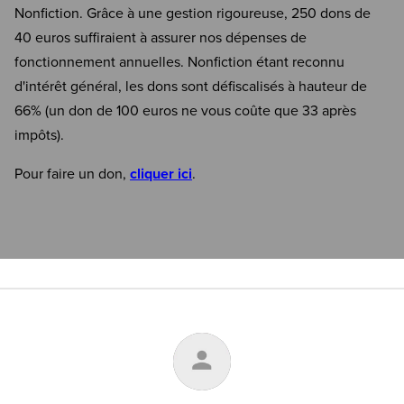
Nonfiction. Grâce à une gestion rigoureuse, 250 dons de
40 euros suffiraient à assurer nos dépenses de
fonctionnement annuelles. Nonfiction étant reconnu
d'intérêt général, les dons sont défiscalisés à hauteur de
66% (un don de 100 euros ne vous coûte que 33 après
impôts).
Pour faire un don,
cliquer ici
.