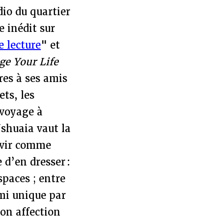
dio du quartier
e inédit sur
e lecture
" et
e Your Life
res à ses amis
ts, les
 voyage à
Ushuaia vaut la
ervir comme
 d’en dresser :
spaces ; entre
 ami unique par
son affection