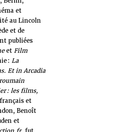
 Berlin,
inéma et
ité au Lincoln
de et de
nt publiées
ne
et
Film
nie :
La
s. Et in Arcadia
a roumain
r : les films,
français et
indon, Benoît
uden et
ction.fr
, fut