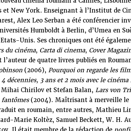
 nouveau cinéma roumain à Cannes, Lisbonne,
s et New York. Enseignant à l’Institut de C
rest, Alex Leo Serban a été conférencier inv
universités Humboldt à Berlin, d’Umea en Suè
 Etats-Unis. Ses chroniques ont été égaleme
rs du cinéma
,
Carta di cinema
,
Cover
Magazi
est l’auteur de quatre livres publiés en Rouma
Robinson
(2006),
Pourquoi on regarde les film
,
4 décennies, 3 ans et 2 mois avec le ciném
 Mihai Chirilov et Stefan Balan,
Lars von Trie
s fantômes
(2004). Maîtrisant à merveille le 
 traduit en roumain, entre autres, Mathieu L
nard-Marie Koltèz, Samuel Beckett, W. H. A
ov. Il était membre de la rédaction de
nonfi