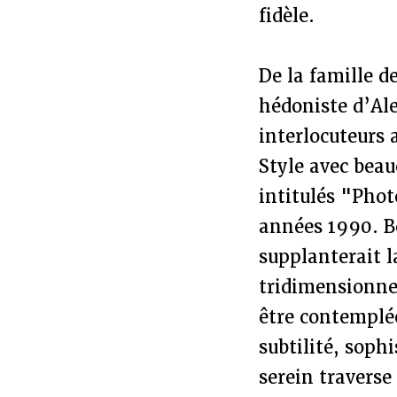
fidèle.
De la famille d
hédoniste d’Ale
interlocuteurs 
Style avec beau
intitulés "Phot
années 1990. Bo
supplanterait l
tridimensionnel
être contemplé
subtilité, soph
serein traverse