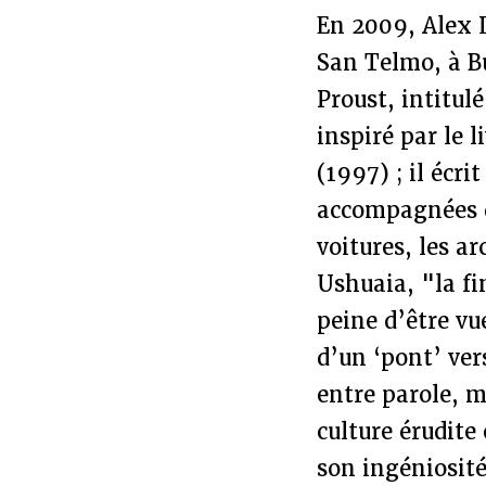
En 2009, Alex L
San Telmo, à Bu
Proust, intitulé
inspiré par le 
(1997) ; il écri
accompagnées d’
voitures, les ar
Ushuaia, "la fi
peine d’être vu
d’un ‘pont’ ver
entre parole, m
culture érudite 
son ingéniosité