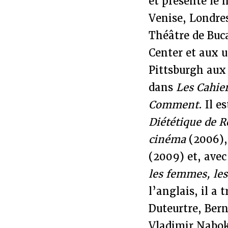
et présenté le
Venise, Londre
Théâtre de Buca
Center et aux 
Pittsburgh aux
dans
Les Cahie
Comment
. Il 
Diététique de 
cinéma
(2006)
(2009) et, avec
les femmes, le
l’anglais, il a
Duteurtre, Ber
Vladimir Nabok