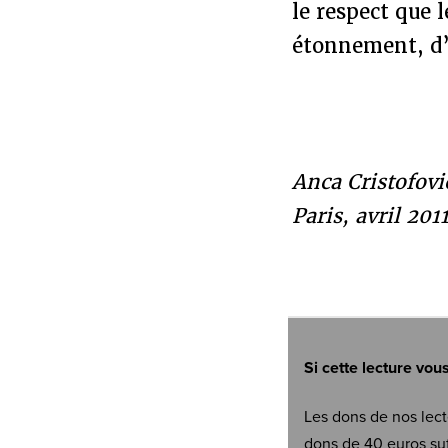
le respect que l
étonnement, d’
Anca Cristofovi
Paris, avril 201
Si cette lecture vou
Les dons de nos lect
dons de 40 euros suf