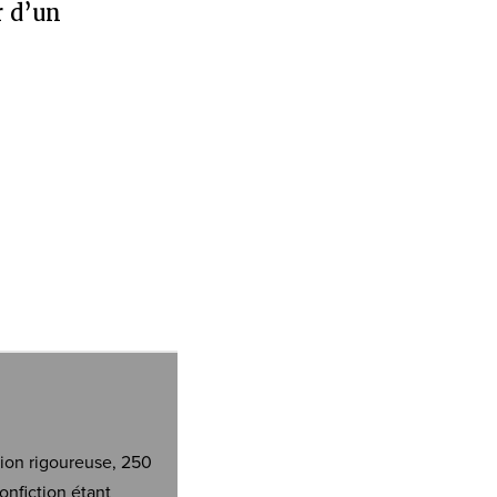
r d’un
tion rigoureuse, 250
onfiction étant