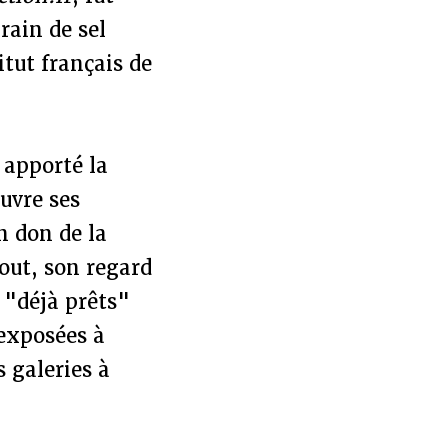
rain de sel
itut français de
t apporté la
uvre ses
n don de la
tout, son regard
s "déjà prêts"
 exposées à
s galeries à