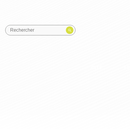
CITÉ
E