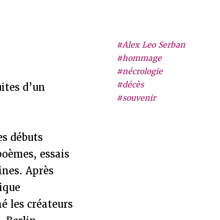
#Alex Leo Serban
#hommage
#nécrologie
#décès
uites d’un
#souvenir
es débuts
poèmes, essais
ines. Après
tique
 les créateurs