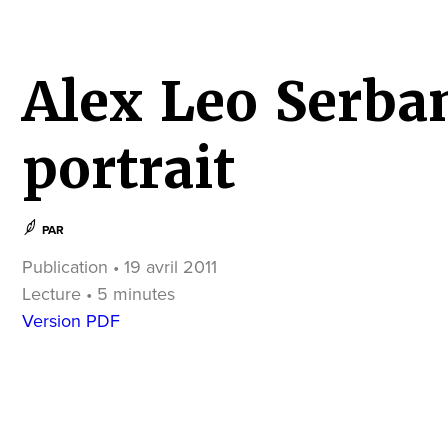
Alex Leo Serban
portrait
PAR
Publication • 19 avril 2011
Lecture • 5 minutes
Version PDF