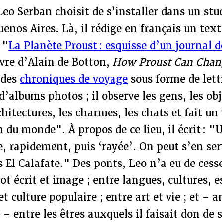
eo Serban choisit de s’installer dans un stu
enos Aires. Là, il rédige en français un text
 "
La Planète Proust : esquisse d’un journal d
livre d’Alain de Botton,
How Proust Can Chang
t des
chroniques de voyage
sous forme de lett
albums photos ; il observe les gens, les obje
chitectures, les charmes, les chats et fait un
n du monde". À propos de ce lieu, il écrit : "
e, rapidement, puis ‘rayée’. On peut s’en s
s El Calafate." Des ponts, Leo n’a eu de cesse
ot écrit et image ; entre langues, cultures, e
et culture populaire ; entre art et vie ; et –
 – entre les êtres auxquels il faisait don de 