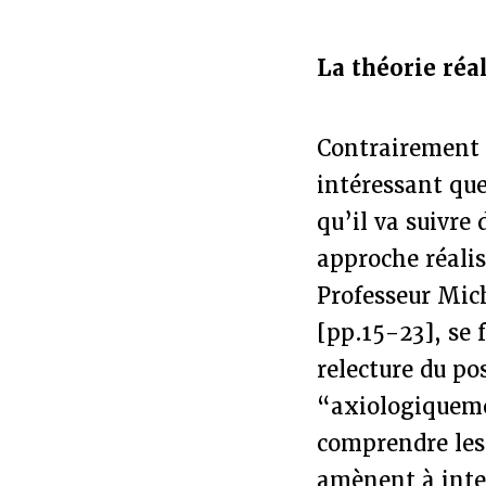
La théorie ré
Contrairement à
intéressant qu
qu’il va suivre
approche réalis
Professeur Mich
[pp.15-23], se 
relecture du po
“axiologiquemen
comprendre les 
amènent à inter