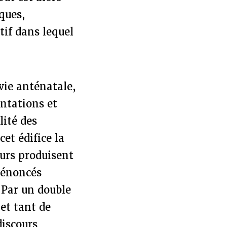
iques,
if dans lequel
vie anténatale,
entations et
ité des
cet édifice la
eurs produisent
 énoncés
 Par un double
et tant de
discours