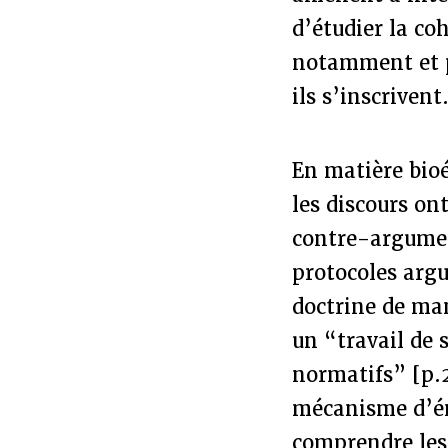
d’étudier la co
notamment et p
ils s’inscrivent
En matière bioé
les discours on
contre-argumen
protocoles arg
doctrine de man
un “travail de
normatifs” [p.2
mécanisme d’ém
comprendre les 