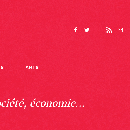
ES
ARTS
ociété, économie...