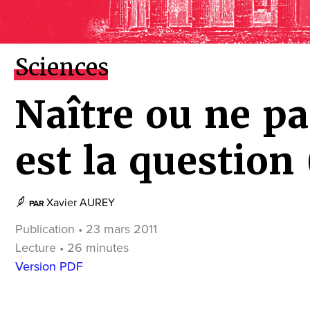
Sciences
Naître ou ne pas
est la question
Xavier AUREY
PAR
Publication • 23 mars 2011
Lecture • 26 minutes
Version PDF