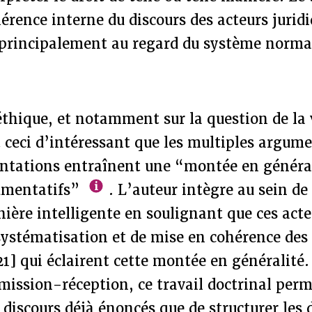
hérence interne du discours des acteurs jurid
rincipalement au regard du système normat
.
thique, et notamment sur la question de la 
t ceci d’intéressant que les multiples argum
tations entraînent une “montée en général
umentatifs”
. L’auteur intègre au sein de 
ière intelligente en soulignant que ces act
 systématisation et de mise en cohérence des
1] qui éclairent cette montée en généralité.
ission-réception, ce travail doctrinal perm
discours déjà énoncés que de structurer les 