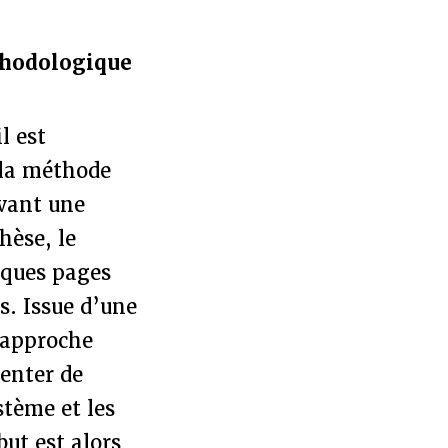
thodologique
l est
 la méthode
avant une
hèse, le
lques pages
s. Issue d’une
e approche
tenter de
stème et les
but est alors