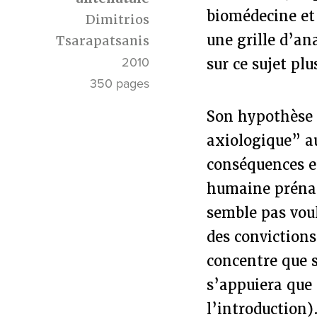
biomédecine et 
Dimitrios
une grille d’an
Tsarapatsanis
2010
sur ce sujet pl
350 pages
Son hypothèse d
axiologique” au
conséquences es
humaine prénata
semble pas voulo
des convictions
concentre que s
s’appuiera que 
l’introduction)