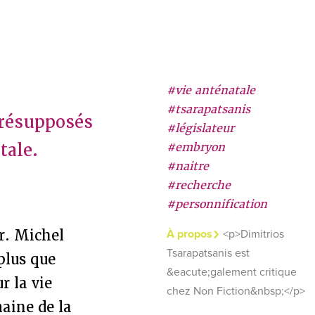
#vie anténatale
#tsarapatsanis
présupposés
#législateur
tale.
#embryon
#naitre
#recherche
#personnification
Pr. Michel
À propos
<p>Dimitrios
Tsarapatsanis est
plus que
&eacute;galement critique
r la vie
chez Non Fiction&nbsp;</p>
aine de la