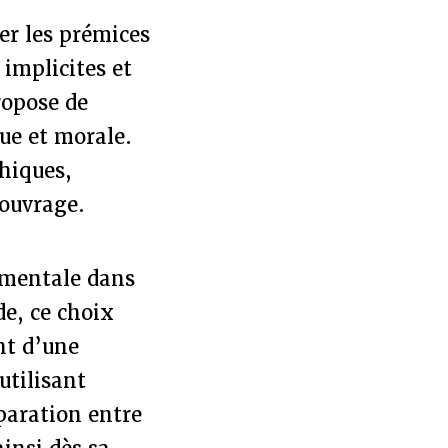
er les prémices
 implicites et
ropose de
ue et morale.
hiques,
 ouvrage.
damentale dans
de, ce choix
nt d’une
utilisant
éparation entre