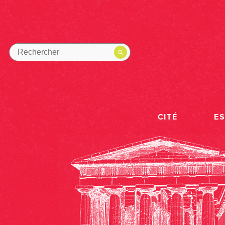
CITÉ
E