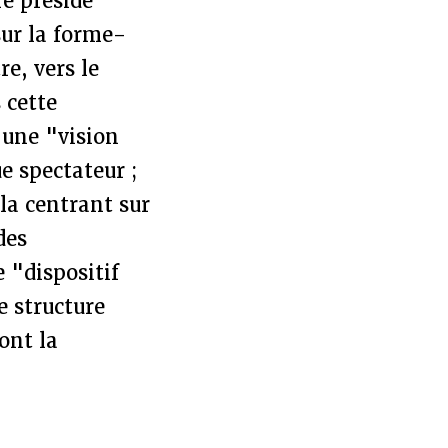
re préside
sur la forme-
re, vers le
 cette
’une "vision
e spectateur ;
la centrant sur
des
e "dispositif
e structure
ont la