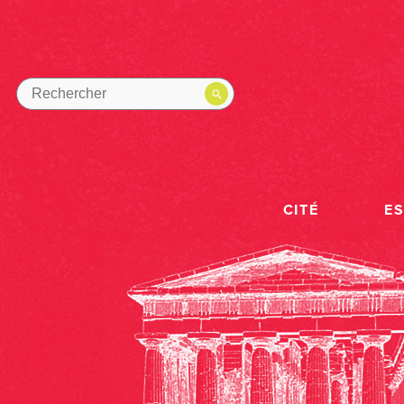
CITÉ
E