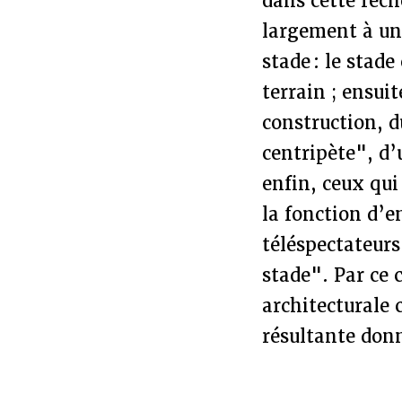
dans cette rech
largement à une
stade : le stade
terrain ; ensui
construction, d
centripète", d
enfin, ceux qui
la fonction d’e
téléspectateurs
stade". Par ce 
architecturale 
résultante don