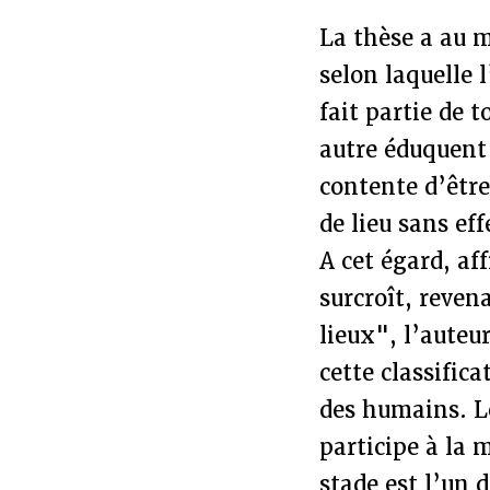
La thèse a au m
selon laquelle 
fait partie de 
autre éduquent
contente d’être
de lieu sans ef
A cet égard, af
surcroît, reve
lieux", l’auteu
cette classific
des humains. Le
participe à la 
stade est l’un 