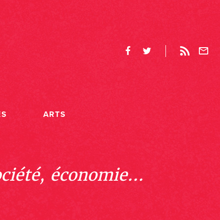
ES
ARTS
ociété, économie...