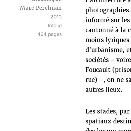
l’architecture a
Marc Perelman
photographies. 
2010
informé sur les 
Infolio
cantonné à la c
464 pages
moins lyriques 
d’urbanisme, e
sociétés – voir
Foucault (prison
rue) –, on ne sa
autres lieux.
Les stades, par
spatiaux destiné