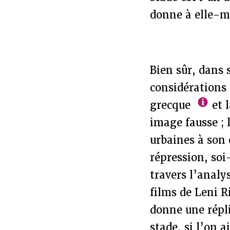
donne à elle-
Bien sûr, dans 
considérations
grecque
et 
image fausse ; 
urbaines à son e
répression, soi
travers l’analy
films de Leni R
donne une répli
stade, si l’on 