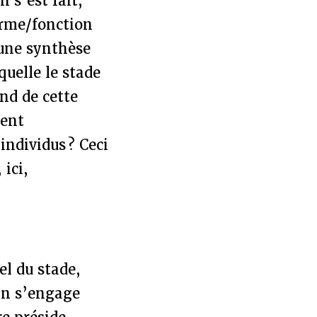
 s’est fait,
orme/fonction
 une synthèse
quelle le stade
nd de cette
ment
individus ? Ceci
 ici,
el du stade,
an s’engage