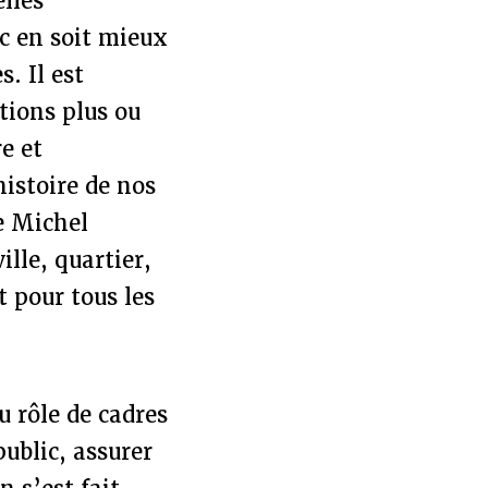
elles
ic en soit mieux
s. Il est
tions plus ou
e et
istoire de nos
de Michel
ille, quartier,
t pour tous les
 rôle de cadres
public, assurer