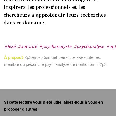
inspirera les professionnels et les
chercheurs à approfondir leurs recherches
dans ce domaine
#lézé
#autorité
#psychanalyste
#psychanalyse
#ant
À propos
<p>&nbsp;Samuel L&eacute;z&eacute; est
membre du p&ocirc;le psychanalyse de nonfiction.fr.</p>
Si cette lecture vous a été utile, aidez-nous à vous en
proposer d'autres !