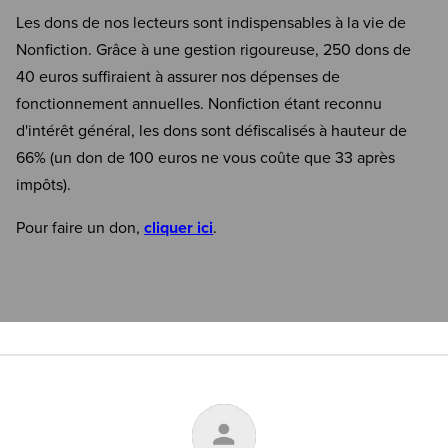
Les dons de nos lecteurs sont indispensables à la vie de
Nonfiction. Grâce à une gestion rigoureuse, 250 dons de
40 euros suffiraient à assurer nos dépenses de
fonctionnement annuelles. Nonfiction étant reconnu
d'intérêt général, les dons sont défiscalisés à hauteur de
66% (un don de 100 euros ne vous coûte que 33 après
impôts).
Pour faire un don,
cliquer ici
.