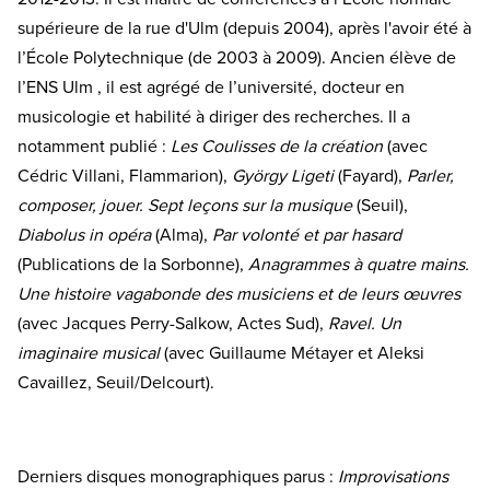
supérieure de la rue d'Ulm (depuis 2004), après l'avoir été à
l’École Polytechnique (de 2003 à 2009). Ancien élève de
l’ENS Ulm , il est agrégé de l’université, docteur en
musicologie et habilité à diriger des recherches. Il a
notamment publié :
Les Coulisses de la création
(avec
Cédric Villani, Flammarion),
György Ligeti
(Fayard),
Parler,
composer, jouer. Sept leçons sur la musique
(Seuil),
Diabolus in opéra
(Alma),
Par volonté et par hasard
(Publications de la Sorbonne),
Anagrammes à quatre mains.
Une histoire vagabonde des musiciens et de leurs œuvres
(avec Jacques Perry-Salkow, Actes Sud),
Ravel. Un
imaginaire musical
(avec Guillaume Métayer et Aleksi
Cavaillez, Seuil/Delcourt).
Derniers disques monographiques parus :
Improvisations