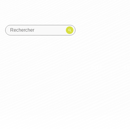
CITÉ
E