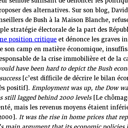
eur semble suffisant de dénoncer les politi
roposer des alternatives. Sur son blog, Davi
nseillers de Bush à la Maison Blanche, refuse
ple stratégie électorale de la part des Républ
ne position critique
et dénonce les graves in
de son camp en matière économique, insuffi
esponsable de la crise immobilière et de la 
would have been hard to depict the Bush econ
success
[c’est difficile de décrire le bilan é
s positif].
Employment was up, the Dow was
still lagged behind 2000 levels
[Le chômage 
té, mais les revenus moyens étaient inférie
 2000].
It was the rise in home prices that re
s main argument that its economic policies 