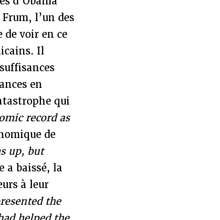
ques d’Obama
d Frum, l’un des
 de voir en ce
icains. Il
suffisances
sances en
catastrophe qui
omic record as
conomique de
 up, but
a baissé, la
urs à leur
presented the
had helped the