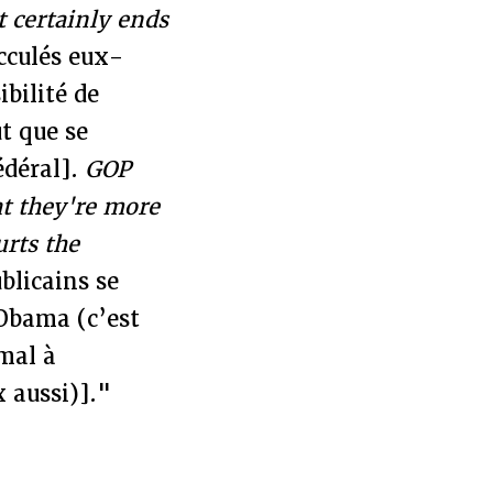
 certainly ends
cculés eux-
ibilité de
t que se
édéral].
GOP
t they're more
urts the
blicains se
’Obama (c’est
 mal à
faux aussi)]."