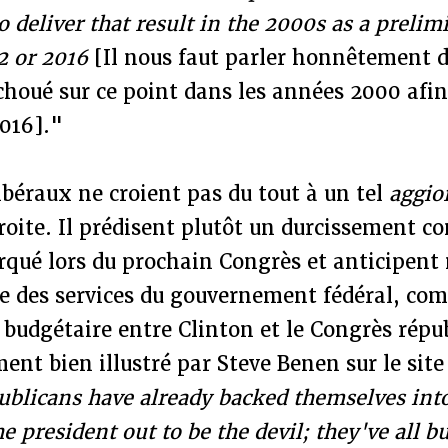
to deliver that result in the 2000s as a preli
12 or 2016
[Il nous faut parler honnêtement 
choué sur ce point dans les années 2000 afin
2016]."
ibéraux ne croient pas du tout à un tel
aggi
roite. Il prédisent plutôt un durcissement c
rqué lors du prochain Congrès et anticipen
e des services du gouvernement fédéral, com
 budgétaire entre Clinton et le Congrès répu
ent bien illustré par Steve Benen sur le sit
ublicans have already backed themselves into
e president out to be the devil; they've all b