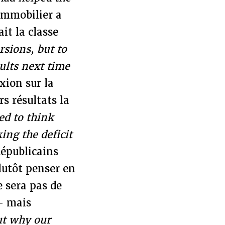
immobilier a
it la classe
rsions, but to
ults next time
exion sur la
s résultats la
ed to think
ing the deficit
épublicains
lutôt penser en
e sera pas de
 – mais
ut why our