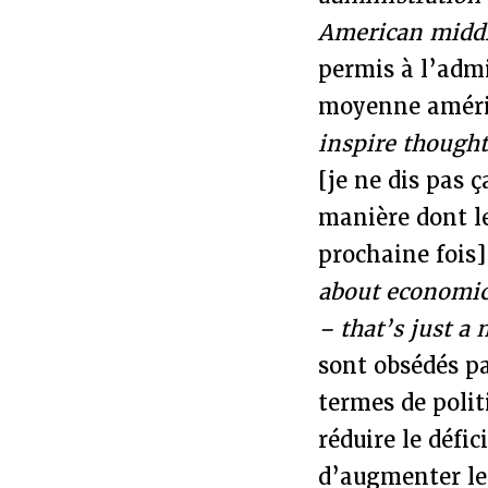
American middl
permis à l’admi
moyenne améri
inspire thought
[je ne dis pas 
manière dont le
prochaine fois
about economic 
– that’s just a
sont obsédés pa
termes de polit
réduire le défi
d’augmenter le