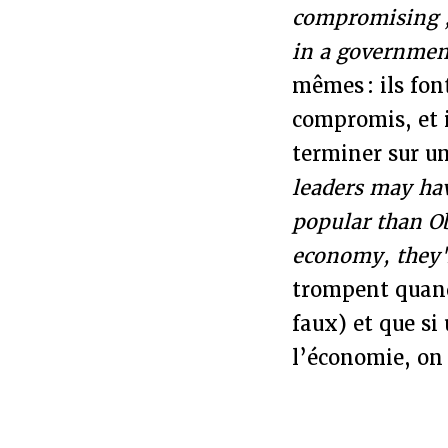
compromising ; 
in a governme
mêmes : ils fon
compromis, et i
terminer sur u
leaders may ha
popular than Ob
economy, they'
trompent quand
faux) et que si
l’économie, on