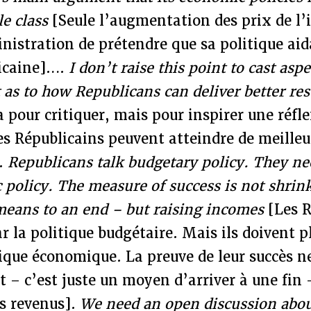
e class
[Seule l’augmentation des prix de l’
nistration de prétendre que sa politique aida
caine]….
I don’t raise this point to cast aspe
 as to how Republicans can deliver better res
ça pour critiquer, mais pour inspirer une réfl
s Républicains peuvent atteindre de meilleur
].
Republicans talk budgetary policy. They ne
policy. The measure of success is not shrink
 means to an end – but raising incomes
[Les R
r la politique budgétaire. Mais ils doivent p
ique économique. La preuve de leur succès n
cit – c’est juste un moyen d’arriver à une fin
s revenus].
We need an open discussion abo