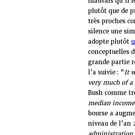
mauvais qu’il l
plutôt que de p
très proches co
silence une sim
adopte plutôt
u
conceptuelles 
grande partie r
l’a suivie : "
It 
very much of a 
Bush comme trè
median incomes 
bourse a augmen
niveau de l’an
administration’