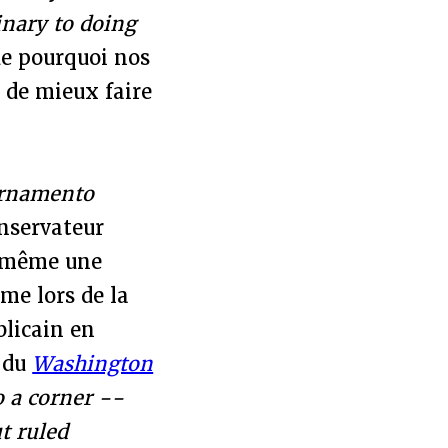
minary to doing
de pourquoi nos
 de mieux faire
ornamento
onservateur
t même une
me lors de la
blicain en
e du
Washington
 a corner --
ut ruled