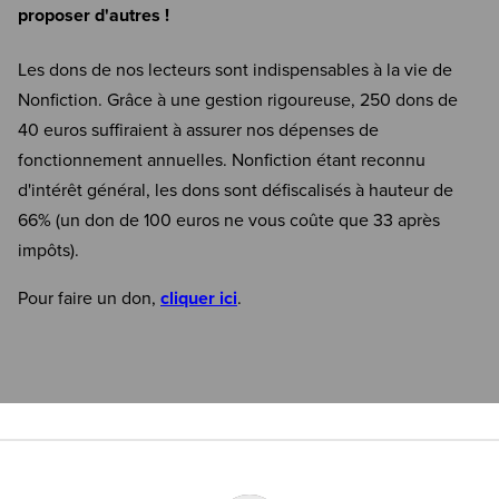
proposer d'autres !
Les dons de nos lecteurs sont indispensables à la vie de
Nonfiction. Grâce à une gestion rigoureuse, 250 dons de
40 euros suffiraient à assurer nos dépenses de
fonctionnement annuelles. Nonfiction étant reconnu
d'intérêt général, les dons sont défiscalisés à hauteur de
66% (un don de 100 euros ne vous coûte que 33 après
impôts).
Pour faire un don,
cliquer ici
.