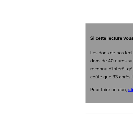
Si cette lecture vou
Les dons de nos lect
dons de 40 euros suf
reconnu d'intérêt gé
coûte que 33 après i
Pour faire un don,
cl