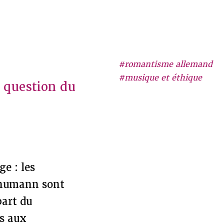
#romantisme allemand
#musique et éthique
a question du
e : les
chumann sont
part du
es aux