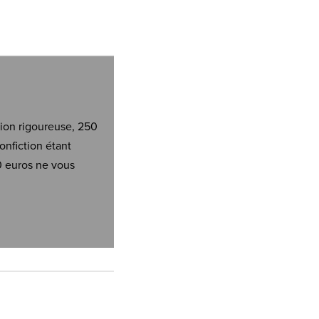
tion rigoureuse, 250
onfiction étant
0 euros ne vous