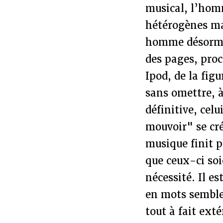
musical, l’hom
hétérogènes mai
homme désormais
des pages, pro
Ipod, de la fig
sans omettre, à
définitive, cel
mouvoir" se cré
musique finit p
que ceux-ci soi
nécessité. Il e
en mots semblen
tout à fait ext