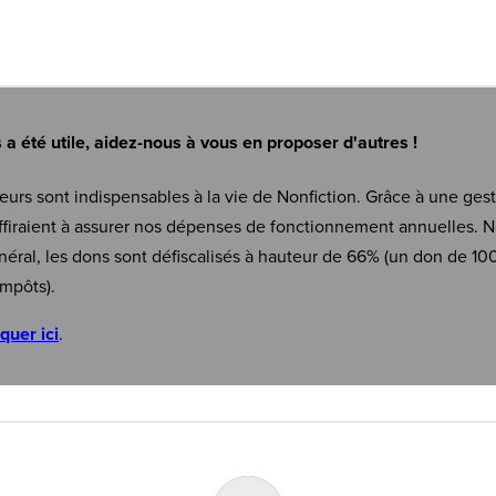
s a été utile, aidez-nous à vous en proposer d'autres !
eurs sont indispensables à la vie de Nonfiction. Grâce à une ges
firaient à assurer nos dépenses de fonctionnement annuelles. N
néral, les dons sont défiscalisés à hauteur de 66% (un don de 10
mpôts).
iquer ici
.