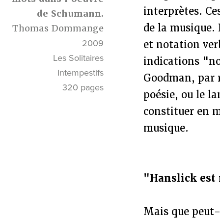
interprètes. Ce
de Schumann.
de la musique. 
Thomas Dommange
2009
et notation ver
Les Solitaires
indications "n
Intempestifs
Goodman, par r
320 pages
poésie, ou le l
constituer en m
musique.
"Hanslick est
Mais que peut-i