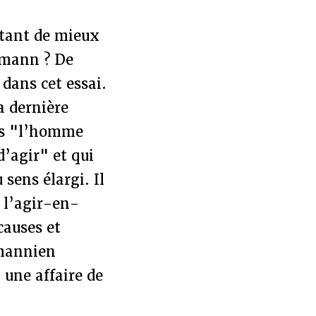
utant de mieux
humann ? De
 dans cet essai.
a dernière
ans "l’homme
’agir" et qui
sens élargi. Il
t l’agir-en-
auses et
mannien
 une affaire de