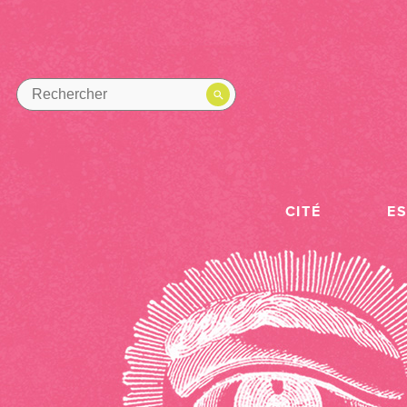
CITÉ
E