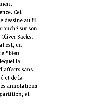
ement
ence. Cet
 dessine au fil
branché sur son
 Oliver Sacks,
al est, en
 ce "bien
lequel la
d’affects sans
é et de la
les annotations
partition, et