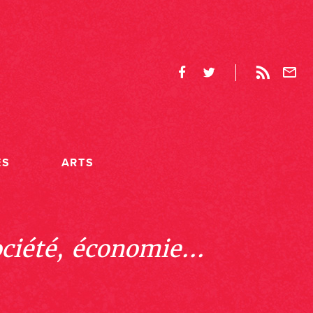
ES
ARTS
ociété, économie...