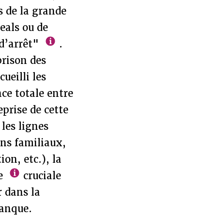
 de la grande
deals ou de
 d’arrêt"
.
prison des
ueilli les
ce totale entre
prise de cette
 les lignes
ens familiaux,
on, etc.), la
ue
cruciale
r dans la
manque.