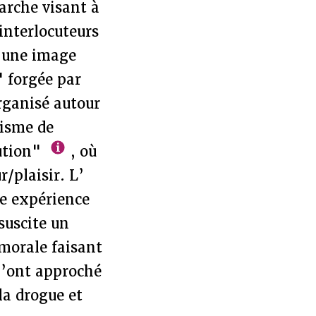
arche visant à
 interlocuteurs
t une image
" forgée par
rganisé autour
risme de
lution"
, où
/plaisir. L’
e expérience
suscite un
morale faisant
l’ont approché
la drogue et