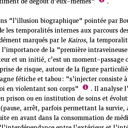
ntiment de dégoût d’eux-mêmes"
.
s "l’illusion biographique" pointée par Bou
e les temporalités internes aux parcours de
ndément marqués par le
Kairos
, la temporalit
e l’importance de la "première intraveineuse
teur et un initié, c’est un moment-passage o
prise de risque, autour de la figure particuliè
gne fétiche et tabou : "s’injecter consiste à
soi en violentant son corps"
. Il analyse l
n prison ou en institution de soins et évolut
pause, arrêt, parfois permettant la survie, 
fuite en avant dans la consommation de méd
"l’interdépendance entre l’extérieur et l’inté