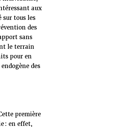
intéressant aux
 sur tous les
prévention des
’apport sans
t le terrain
its pour en
ns endogène des
Cette première
 : en effet,