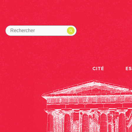
CITÉ
E