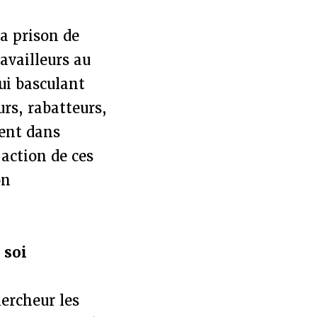
la prison de
ravailleurs au
qui basculant
rs, rabatteurs,
vent dans
’action de ces
on
 soi
hercheur les