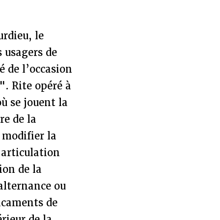
rdieu, le
s usagers de
é de l’occasion
". Rite opéré à
ù se jouent la
re de la
 modifier la
’articulation
ion de la
alternance ou
icaments de
rieur de la