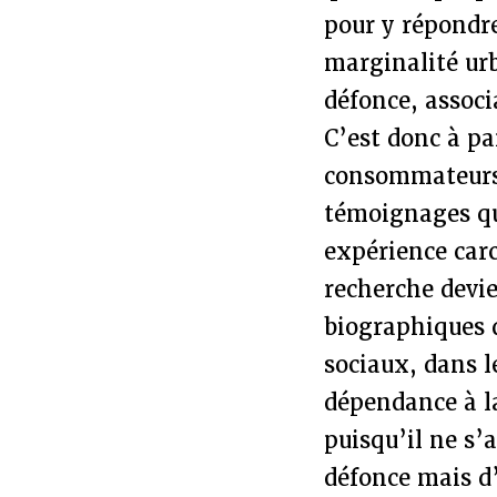
pour y répondr
marginalité urb
défonce, assoc
C’est donc à pa
consommateurs d
témoignages qu’
expérience carc
recherche devie
biographiques d
sociaux, dans l
dépendance à l
puisqu’il ne s’
défonce mais d’