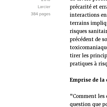
précarité et er
Larcier
384 pages
interactions en 
terrains impliq
risques sanitai
précédent de so
toxicomaniaque,
tirer les princ
pratiques à ri
Emprise de la 
"Comment les d
question que po