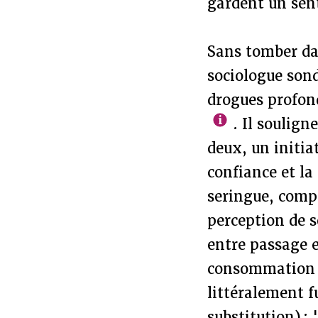
gardent un se
Sans tomber dan
sociologue sond
drogues profo
. Il soulign
deux, un initia
confiance et la 
seringue, compa
perception de 
entre passage e
consommation (
littéralement 
substitution) : 