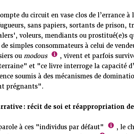
compte du circuit en vase clos de l’errance à 
 fugueurs, sans papiers, sortants de prison, t
ealers', voleurs, mendiants ou prostitué(e)s 
 de simples consommateurs à celui de vendeu
siers ou
modous
, vivent et parfois survi
erraine" et "ce livre interroge la capacité d
luence soumis à des mécanismes de dominati
nt prégnants".
rative : récit de soi et réappropriation de
parole à ces "individus par défaut"
, le c