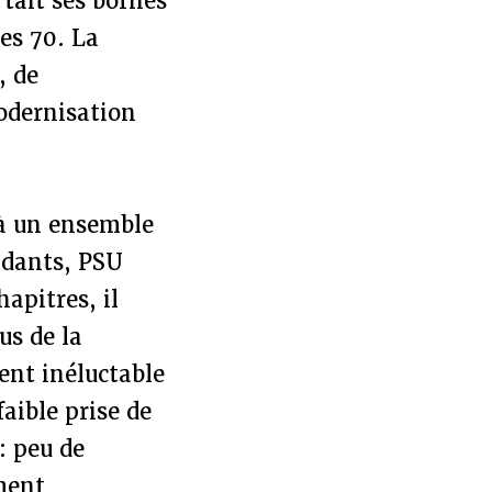
 tait ses bornes
es 70. La
, de
odernisation
 à un ensemble
endants, PSU
apitres, il
us de la
ent inéluctable
aible prise de
: peu de
ment