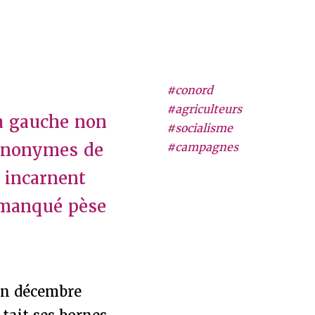
#conord
#agriculteurs
la gauche non
#socialisme
ynonymes de
#campagnes
s incarnent
 manqué pèse
 en décembre