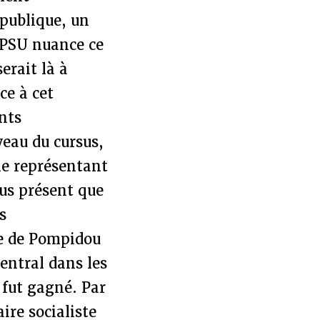
 publique, un
e PSU nuance ce
erait là à
ce à cet
ents
veau du cursus,
 le représentant
lus présent que
s
te de Pompidou
entral dans les
 fut gagné. Par
ire socialiste