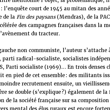
 titre mentionne l’objet, la problématique, il
: l’enquête court de 1945 au mitan des anné
e de la
Fin des paysans
(Mendras), de la PAC
accélérée des campagnes françaises dans la m
l’avènement du tracteur.
 gauche non communiste, l’auteur s’attache
 parti radical-socialiste, socialistes indép
, Parti socialiste (1969)… En trois denses ch
it en pied de cet ensemble : des militants iss
moindre recrutement ensuite, un vieillissem
ère se double (s’explique ?) également de la f
n de la société française sur sa composition 
ers mental des élus ruraux est encore forte