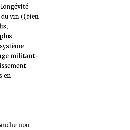
 longévité
 du vin ((bien
lis,
plus
 système
age militant-
lissement
s en
 gauche non