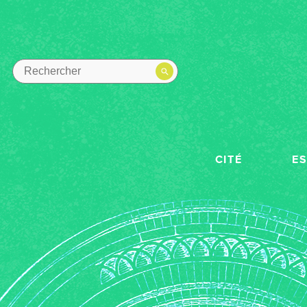
CITÉ
E