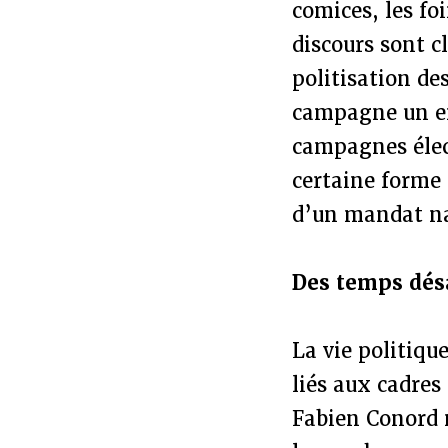
comices, les fo
discours sont c
politisation de
campagne un ent
campagnes élect
certaine forme 
d’un mandat nat
Des temps dés
La vie politiqu
liés aux cadres
Fabien Conord 