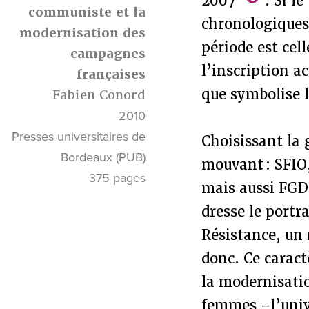
2007
. Si le
communiste et la
chronologiques 
modernisation des
période est cell
campagnes
l’inscription 
françaises
que symbolise 
Fabien Conord
2010
Presses universitaires de
Choisissant la
Bordeaux (PUB)
mouvant : SFIO,
375 pages
mais aussi FGDS
dresse le portra
Résistance, un 
donc. Ce caract
la modernisatio
femmes –l’univ