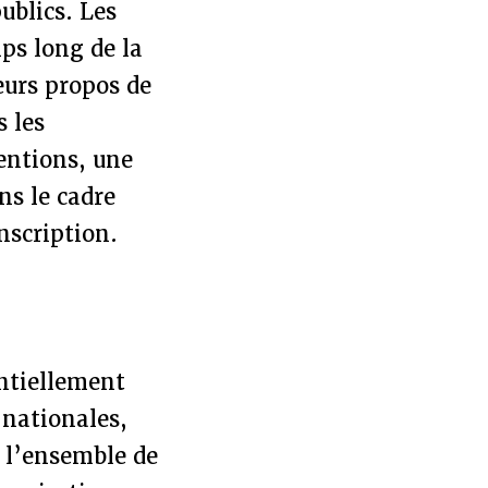
publics. Les
mps long de la
leurs propos de
s les
ventions, une
ns le cadre
nscription.
entiellement
 nationales,
 l’ensemble de