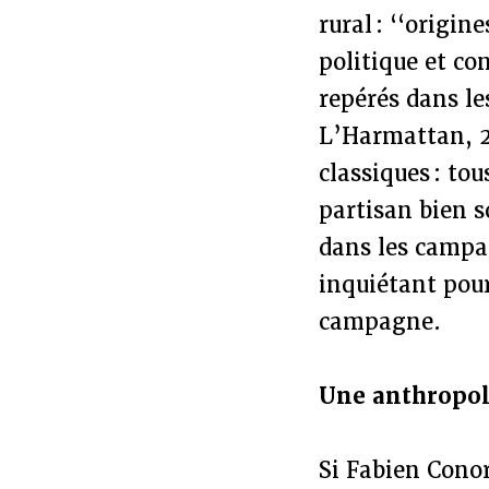
rural : ‘‘origi
politique et co
repérés dans le
L’Harmattan, 2
classiques : t
partisan bien 
dans les campag
inquiétant pou
campagne.
Une anthropol
Si Fabien Conor