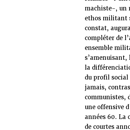
machiste-, un 
ethos militant 
constat, augura
compléter de l’
ensemble milita
s’amenuisant, l
la différenciat
du profil socia
jamais, contras
communistes, de
une offensive d
années 60. La c
de courtes anno