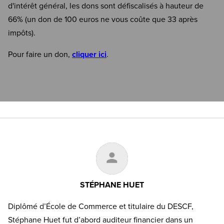
d'intérêt général, les dons sont défiscalisés à hauteur de
66% (un don de 100 euros ne vous coûte que 33 après
impôts).
Pour faire un don,
cliquer ici
.
STÉPHANE HUET
Diplômé d’École de Commerce et titulaire du DESCF,
Stéphane Huet fut d’abord auditeur financier dans un