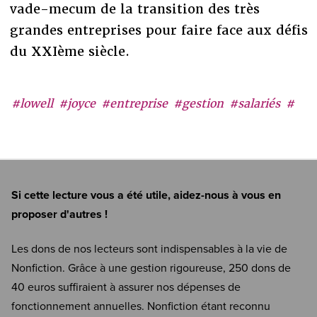
vade-mecum de la transition des très
grandes entreprises pour faire face aux défis
du XXIème siècle.
#lowell
#joyce
#entreprise
#gestion
#salariés
#
Si cette lecture vous a été utile, aidez-nous à vous en
proposer d'autres !
Les dons de nos lecteurs sont indispensables à la vie de
Nonfiction. Grâce à une gestion rigoureuse, 250 dons de
40 euros suffiraient à assurer nos dépenses de
fonctionnement annuelles. Nonfiction étant reconnu