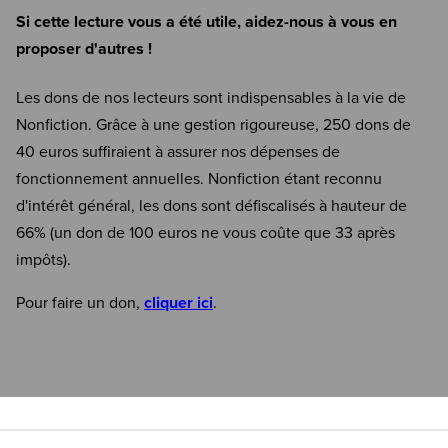
Si cette lecture vous a été utile, aidez-nous à vous en
proposer d'autres !
Les dons de nos lecteurs sont indispensables à la vie de
Nonfiction. Grâce à une gestion rigoureuse, 250 dons de
40 euros suffiraient à assurer nos dépenses de
fonctionnement annuelles. Nonfiction étant reconnu
d'intérêt général, les dons sont défiscalisés à hauteur de
66% (un don de 100 euros ne vous coûte que 33 après
impôts).
Pour faire un don,
cliquer ici
.