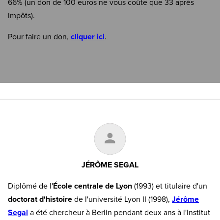
66% (un don de 100 euros ne vous coûte que 33 après
impôts).
Pour faire un don,
cliquer ici
.
JÉRÔME SEGAL
Diplômé de l'
École centrale de Lyon
(1993) et titulaire d'un
doctorat d'histoire
de l'université Lyon II (1998),
Jérôme
Segal
a été chercheur à Berlin pendant deux ans à l'Institut