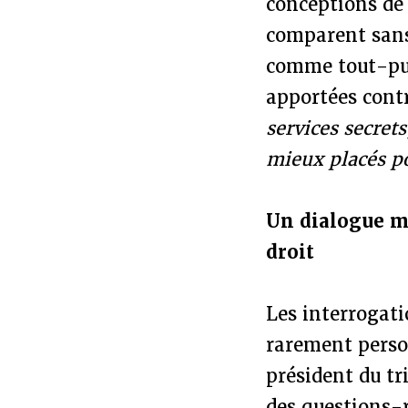
conceptions de 
comparent sans
comme tout-puis
apportées contr
services secret
mieux placés po
Un dialogue mi
droit
Les interrogat
rarement perso
président du t
des questions-