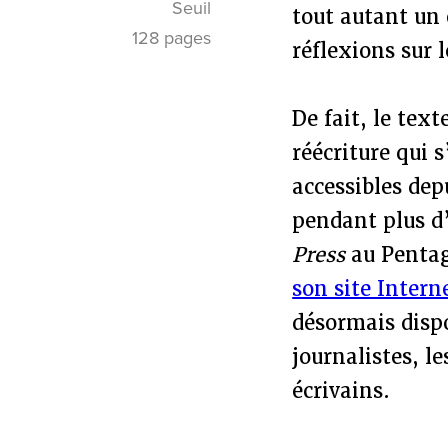
Seuil
tout autant un 
128 pages
réflexions sur l
De fait, le text
réécriture qui 
accessibles dep
pendant plus d
Press
au Pentago
son site Intern
désormais dispo
journalistes, l
écrivains.