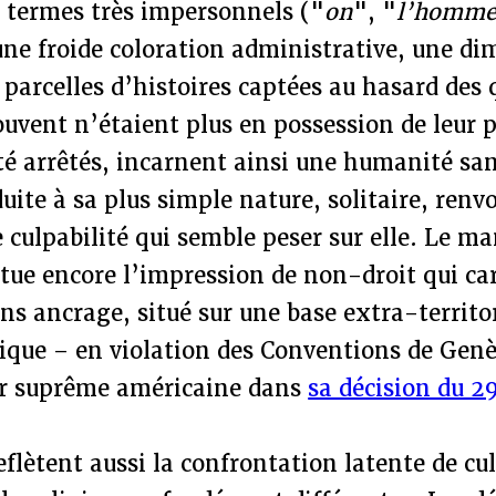
e termes très impersonnels ("
on
", "
l’homm
une froide coloration administrative, une d
 parcelles d’histoires captées au hasard des 
uvent n’étaient plus en possession de leur 
été arrêtés, incarnent ainsi une humanité sa
duite à sa plus simple nature, solitaire, renv
culpabilité qui semble peser sur elle. Le m
tue encore l’impression de non-droit qui car
ns ancrage, situé sur une base extra-territo
dique – en violation des Conventions de Genè
ur suprême américaine dans
sa décision du 2
eflètent aussi la confrontation latente de cul