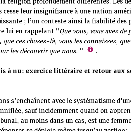
la religion profondément différentes. Les d
 cesse leur insignifiance à une nation amér
sante ; l’un conteste ainsi la fiabilité des 
e lui en rappelant "
Que vous, vous avez de 
s, que ces choses-là, vous les connaissez, que
ur les découvrir que nous.
"
.
s à nu : exercice littéraire et retour aux 
ions s’enchaînent avec le systématisme d’u
nnifiée, sauf incidemment quand on appren
ribunal, au moins dans un cas, est une femm
réponses se déploie même jusqu’au vertige :