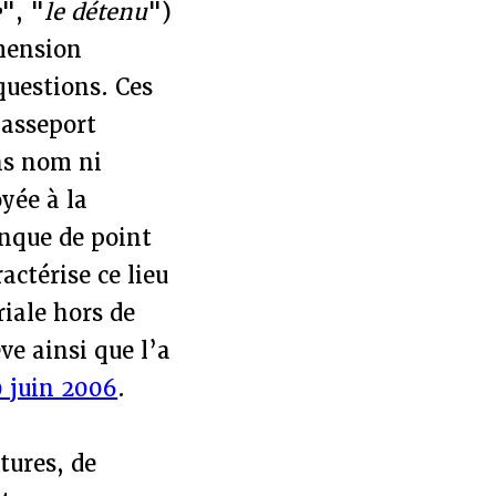
e
", "
le détenu
")
imension
questions. Ces
passeport
ns nom ni
oyée à la
anque de point
actérise ce lieu
riale hors de
ve ainsi que l’a
9 juin 2006
.
tures, de