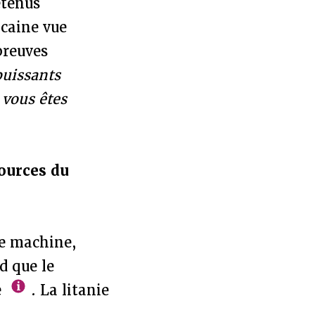
étenus
icaine vue
preuves
puissants
 vous êtes
sources du
ne machine,
d que le
e
. La litanie