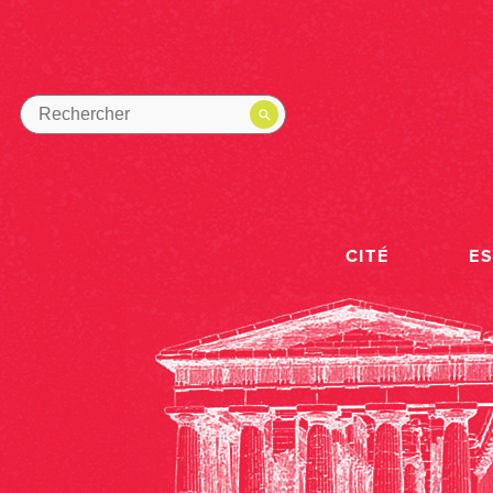
CITÉ
E