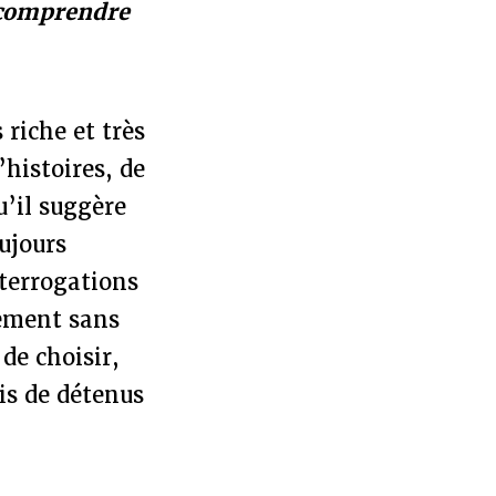
 comprendre
 riche et très
’histoires, de
u’il suggère
oujours
nterrogations
gement sans
de choisir,
vis de détenus