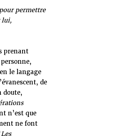
 pour permettre
lui,
es prenant
e personne,
ien le langage
d’évanescent, de
n doute,
érations
nt n’est que
ement ne font
"
Les