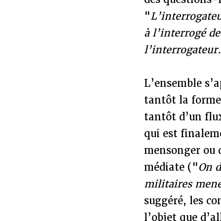
"
L’interrogateu
à l’interrogé d
l’interrogateur
L’ensemble s’ap
tantôt la forme
tantôt d’un flu
qui est finalem
mensonger ou d
médiate ("
On d
militaires mené
suggéré, les co
l’objet que d’a