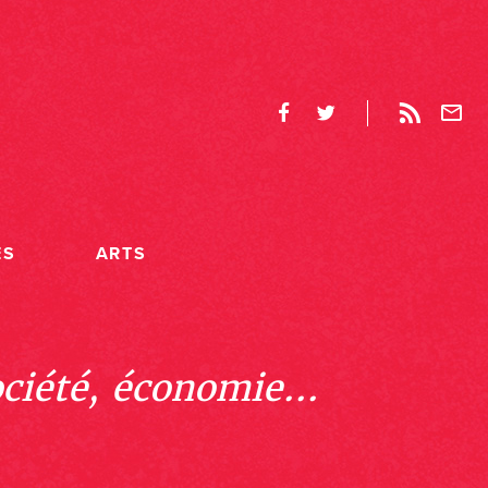
ES
ARTS
ociété, économie...