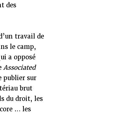
nt des
 d’un travail de
ans le camp,
qui a opposé
ne
Associated
 publier sur
tériau brut
s du droit, les
ncore … les