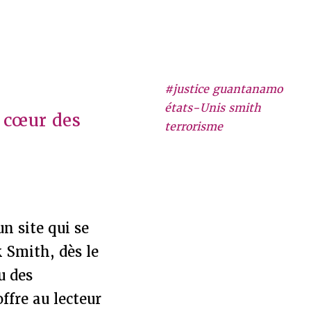
#justice guantanamo
états-Unis smith
u cœur des
terrorisme
n site qui se
k Smith, dès le
u des
ffre au lecteur