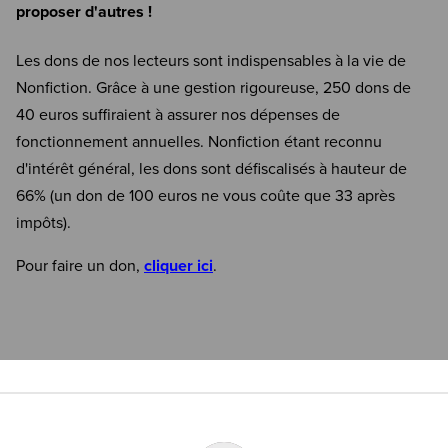
proposer d'autres !
Les dons de nos lecteurs sont indispensables à la vie de
Nonfiction. Grâce à une gestion rigoureuse, 250 dons de
40 euros suffiraient à assurer nos dépenses de
fonctionnement annuelles. Nonfiction étant reconnu
d'intérêt général, les dons sont défiscalisés à hauteur de
66% (un don de 100 euros ne vous coûte que 33 après
impôts).
Pour faire un don,
cliquer ici
.