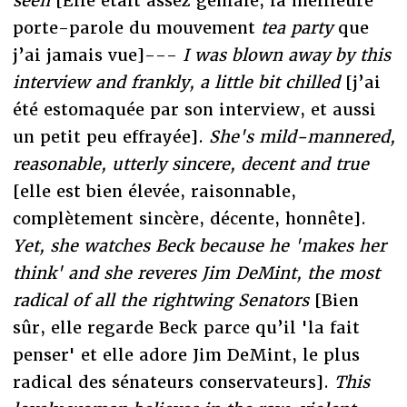
seen
[Elle était assez géniale, la meilleure
porte-parole du mouvement
tea party
que
j’ai jamais vue]---
I was blown away by this
interview and frankly, a little bit chilled
[j’ai
été estomaquée par son interview, et aussi
un petit peu effrayée].
She's mild-mannered,
reasonable, utterly sincere, decent and true
[elle est bien élevée, raisonnable,
complètement sincère, décente, honnête].
Yet, she watches Beck because he 'makes her
think' and she reveres Jim DeMint, the most
radical of all the rightwing Senators
[Bien
sûr, elle regarde Beck parce qu’il 'la fait
penser' et elle adore Jim DeMint, le plus
radical des sénateurs conservateurs].
This