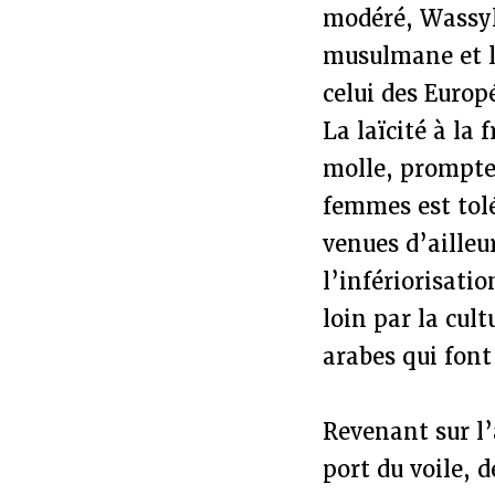
modéré, Wassyla
musulmane et la
celui des Europ
La laïcité à la
molle, prompte 
femmes est tolé
venues d’aille
l’infériorisat
loin par la cul
arabes qui font
Revenant sur l’
port du voile, 