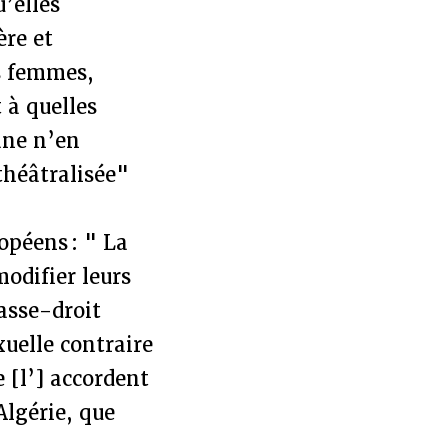
’elles
ère et
es femmes,
t à quelles
ane n’en
 théâtralisée"
ropéens : " La
modifier leurs
asse-droit
uelle contraire
 [l’] accordent
Algérie, que