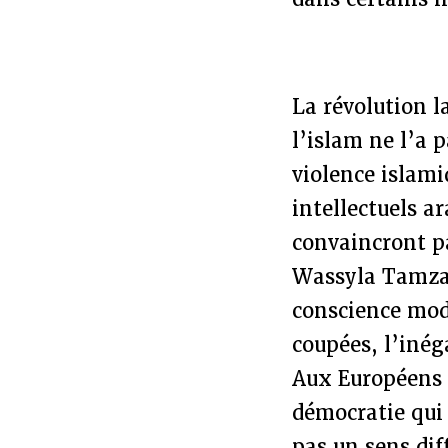
La révolution l
l’islam ne l’a 
violence islami
intellectuels a
convaincront p
Wassyla Tamzal
conscience mod
coupées, l’inég
Aux Européens d
démocratie qui 
pas un sens dif