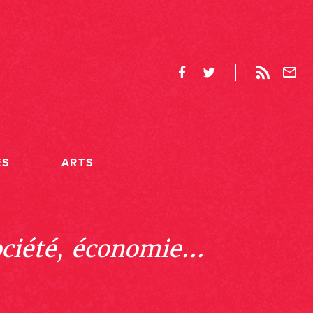
ES
ARTS
ociété, économie...