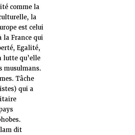
nité comme la
ulturelle, la
urope est celui
à la France qui
erté, Egalité,
 lutte qu’elle
ys musulmans.
emmes. Tâche
istes) qui a
itaire
pays
phobes.
lam dit