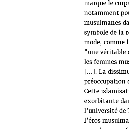
marque le corp
notamment pour
musulmanes dans
symbole de la 
mode, comme la
"une véritable 
les femmes mus
[…]. La dissim
préoccupation 
Cette islamisat
exorbitante dan
l’université de 
l’éros musulm