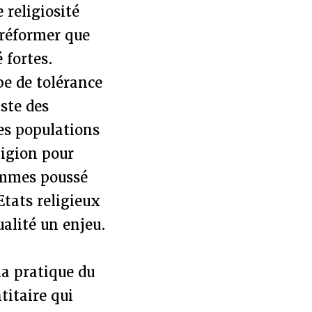
 religiosité
e réformer que
 fortes.
pe de tolérance
ste des
es populations
ligion pour
femmes poussé
Etats religieux
alité un enjeu.
la pratique du
titaire qui