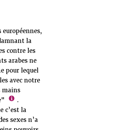
ns européennes,
ndamnant la
es contre les
ats arabes ne
e pour lequel
les avec notre
s mains
le"
.
 c’est la
 des sexes n’a
leins pouvoirs