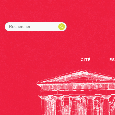
CITÉ
E