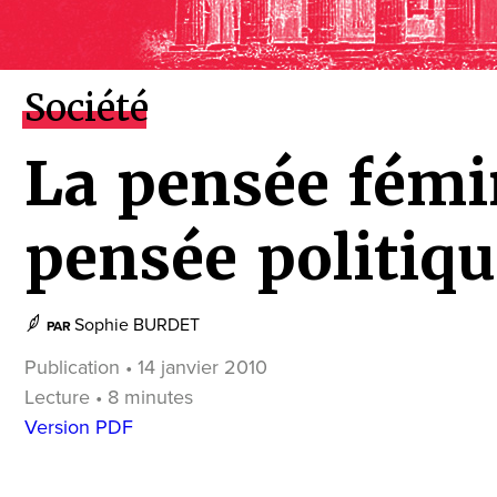
Société
La pensée fém
pensée politiq
Sophie BURDET
PAR
Publication • 14 janvier 2010
Lecture • 8 minutes
Version PDF