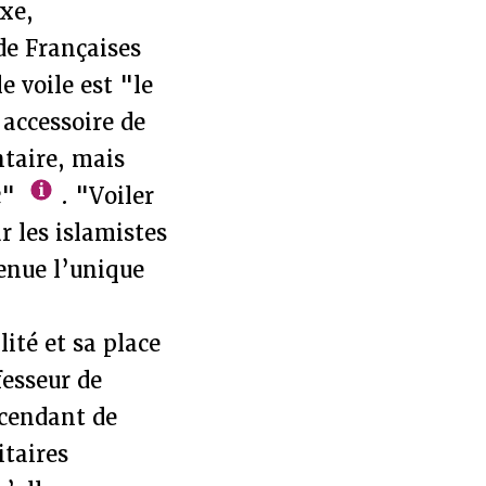
xe,
de Françaises
 voile est "le
accessoire de
taire, mais
c"
. "Voiler
 les islamistes
enue l’unique
ité et sa place
fesseur de
ascendant de
itaires