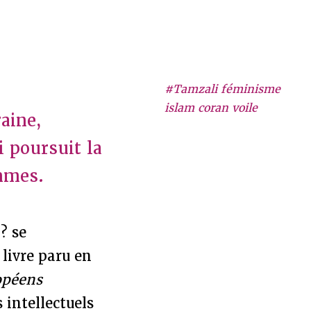
#Tamzali féminisme
islam coran voile
aine,
 poursuit la
emmes.
? se
livre paru en
opéens
 intellectuels