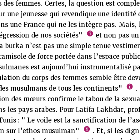
s des femmes. Certes, la question est comple
 une jeunesse qui revendique une identité 
 une France qui ne les intègre pas. Mais, le
régression de nos sociétés"
et non pas un 
 burka n’est pas une simple tenue vestimen
camisole de force portée dans l’espace publi
ulmanes est aujourd’hui instrumentalisé par
ulation du corps des femmes semble être dev
des musulmans de tous les continents"
.
ion des mœurs confirme le tabou de la sexual
s les pays arabes. Pour Latifa Lakhdar, pro
Tunis : " Le voile est la sanctification de l’
an sur l’ethos musulman"
. Et, si les dign