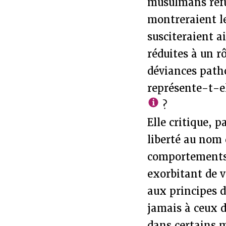
musulmans refu
montreraient le
susciteraient a
réduites à un rô
déviances path
représente-t-el
?
Elle critique, p
liberté au nom 
comportements 
exorbitant de v
aux principes d
jamais à ceux 
dans certains 