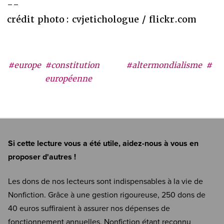
--
crédit photo : cvjetichologue / flickr.com
#europe
#constitution
#altermondialisme
#
européenne
Si cette lecture vous a été utile, aidez-nous à vous en
proposer d'autres !
Les dons de nos lecteurs sont indispensables à la vie de
Nonfiction. Grâce à une gestion rigoureuse, 250 dons de
40 euros suffiraient à assurer nos dépenses de
fonctionnement annuelles. Nonfiction étant reconnu