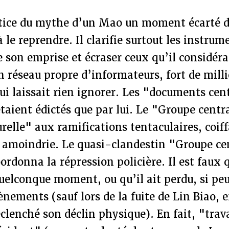
ustice du mythe d’un Mao un moment écarté d
à le reprendre. Il clarifie surtout les instrum
e son emprise et écraser ceux qu’il considér
n réseau propre d’informateurs, fort de milli
ui laissait rien ignorer. Les "documents ce
étaient édictés que par lui. Le "Groupe centra
urelle" aux ramifications tentaculaires, coif
 amoindrie. Le quasi-clandestin "Groupe c
oordonna la répression policière. Il est faux
uelconque moment, ou qu’il ait perdu, si peu 
ènements (sauf lors de la fuite de Lin Biao, e
clenché son déclin physique). En fait, "trava