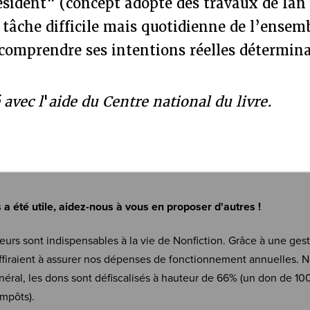
ésident" (concept adopté des travaux de Ian
 tâche difficile mais quotidienne de l’ensemb
 comprendre ses intentions réelles détermina
 avec l
'
aide du Centre national du livre.
s a été utile, aidez-nous à vous en proposer d'autres !
eurs sont indispensables à la vie de Nonfiction. Grâce à une ges
firaient à assurer nos dépenses de fonctionnement annuelles. N
néral, les dons sont défiscalisés à hauteur de 66% (un don de 10
mpôts).