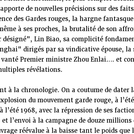
 apporte de nouvelles précisions sur des faits
lence des Gardes rouges, la hargne fantasqu
même à ses proches, la brutalité de son aff
 désigné", Lin Biao, sa complicité fondamen
ghai" dirigés par sa vindicative épouse, la s
t vanté Premier ministre Zhou Enlai…. et co
ultiples révélations.
nt à la chronologie. On a coutume de dater l
’explosion du mouvement garde rouge, à l’été
à l’été 1968, avec la répression de ses factio
 et l’envoi à la campagne de douze millions 
uvrage réévalue à la baisse tant le poids que