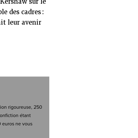
 Kershaw sur le
le des cadres :
it leur avenir
tion rigoureuse, 250
onfiction étant
0 euros ne vous