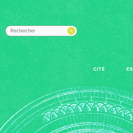
CITÉ
E