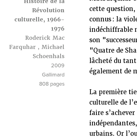
Histoire de la
cette question,
Révolution
connus : la vio
culturelle, 1966-
1976
indéchiffrable 
Roderick Mac
son "successeur
Farquhar
,
Michael
"Quatre de Shan
Schoenhals
lâcheté du tan
2009
également de m
Gallimard
808 pages
La première tie
culturelle de l
faire s’achever 
indépendantes,
urbains. Or l’o