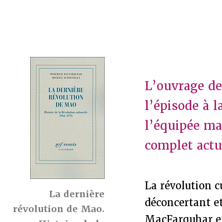
L’ouvrage d
l’épisode à l
l’équipée mao
complet actu
La révolution cu
La dernière
déconcertant et
révolution de Mao.
MacFarquhar et