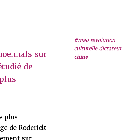
#mao revolution
culturelle dictateur
hoenhals sur
chine
étudié de
 plus
e plus
age de Roderick
lement sur