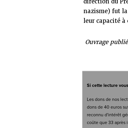
direction du Pr
nazisme) fut la
leur capacité à
Ouvrage publié
Si cette lecture vou
Les dons de nos lect
dons de 40 euros suf
reconnu d'intérêt gé
coûte que 33 après i