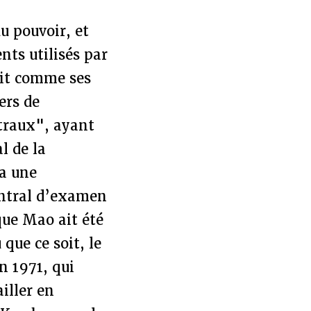
u pouvoir, et
ents utilisés par
ait comme ses
ers de
ntraux", ayant
l de la
fa une
entral d’examen
 que Mao ait été
que ce soit, le
n 1971, qui
iller en