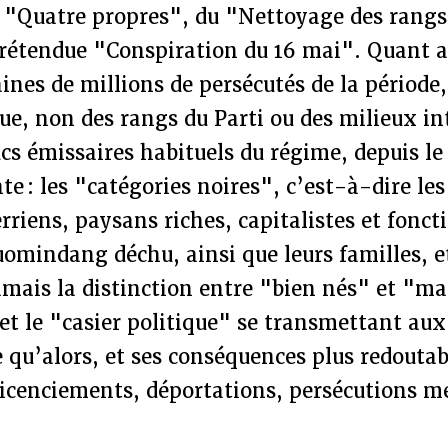
"Quatre propres", du "Nettoyage des rangs 
 prétendue "Conspiration du 16 mai". Quant a
ines de millions de persécutés de la période
sue, non des rangs du Parti ou des milieux int
cs émissaires habituels du régime, depuis le
e : les "catégories noires", c’est-à-dire le
erriens, paysans riches, capitalistes et fonct
uomindang déchu, ainsi que leurs familles, 
mais la distinction entre "bien nés" et "ma
 et le "casier politique" se transmettant au
e qu’alors, et ses conséquences plus redoutabl
licenciements, déportations, persécutions m