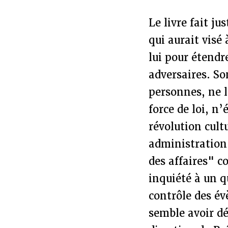
Le livre fait j
qui aurait visé 
lui pour étendr
adversaires. So
personnes, ne l
force de loi, n’
révolution cult
administration
des affaires" c
inquiété à un q
contrôle des év
semble avoir dé