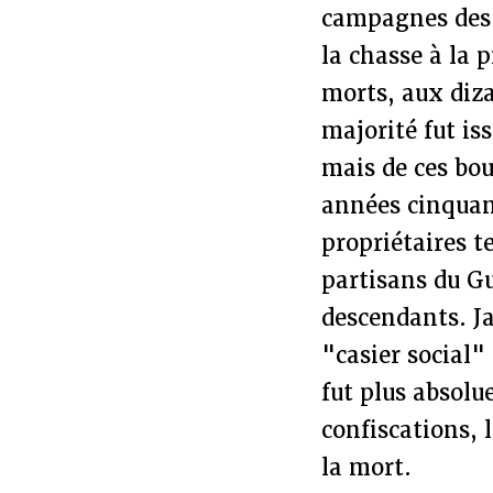
campagnes des 
la chasse à la
morts, aux diza
majorité fut is
mais de ces bou
années cinquant
propriétaires t
partisans du G
descendants. Ja
"casier social"
fut plus absolu
confiscations, 
la mort.