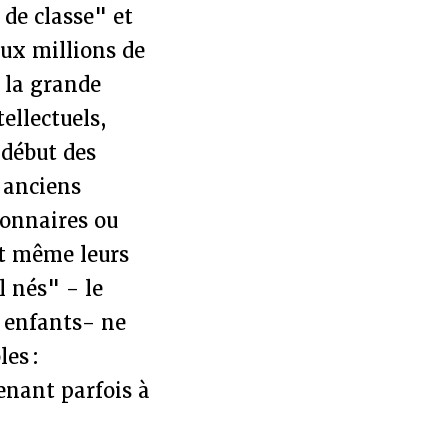
de classe" et
ux millions de
, la grande
ellectuels,
 début des
s anciens
ionnaires ou
et même leurs
l nés" - le
x enfants- ne
es :
enant parfois à