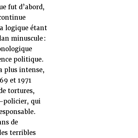
ue fut d’abord,
 continue
la logique étant
lan minuscule :
ronologique
nce politique.
a plus intense,
969 et 1971
de tortures,
-policier, qui
responsable.
ans de
es terribles