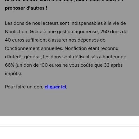
proposer d'autres !
Les dons de nos lecteurs sont indispensables à la vie de
Nonfiction. Grâce à une gestion rigoureuse, 250 dons de
40 euros suffiraient à assurer nos dépenses de
fonctionnement annuelles. Nonfiction étant reconnu
d'intérêt général, les dons sont défiscalisés à hauteur de
66% (un don de 100 euros ne vous coûte que 33 après
impôts).
Pour faire un don,
cliquer ici
.