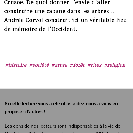
Crusoe. De quoi donner l’envie d’aller
construire une cabane dans les arbres…
Andrée Corvol construit ici un véritable lieu
de mémoire de l’Occident.
#histoire
#société
#arbre
#forêt
#rites
#religion
Si cette lecture vous a été utile, aidez-nous à vous en
proposer d'autres !
Les dons de nos lecteurs sont indispensables à la vie de