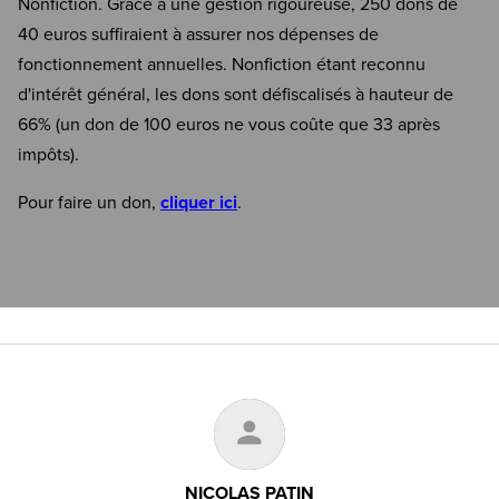
Nonfiction. Grâce à une gestion rigoureuse, 250 dons de
40 euros suffiraient à assurer nos dépenses de
fonctionnement annuelles. Nonfiction étant reconnu
d'intérêt général, les dons sont défiscalisés à hauteur de
66% (un don de 100 euros ne vous coûte que 33 après
impôts).
Pour faire un don,
cliquer ici
.
NICOLAS PATIN