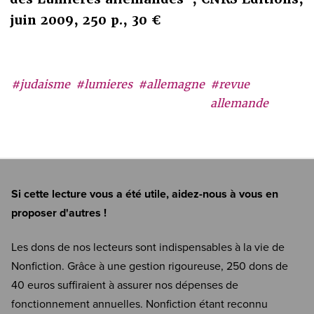
juin 2009, 250 p., 30 €
#judaisme
#lumieres
#allemagne
#revue
allemande
Si cette lecture vous a été utile, aidez-nous à vous en
proposer d'autres !
Les dons de nos lecteurs sont indispensables à la vie de
Nonfiction. Grâce à une gestion rigoureuse, 250 dons de
40 euros suffiraient à assurer nos dépenses de
fonctionnement annuelles. Nonfiction étant reconnu