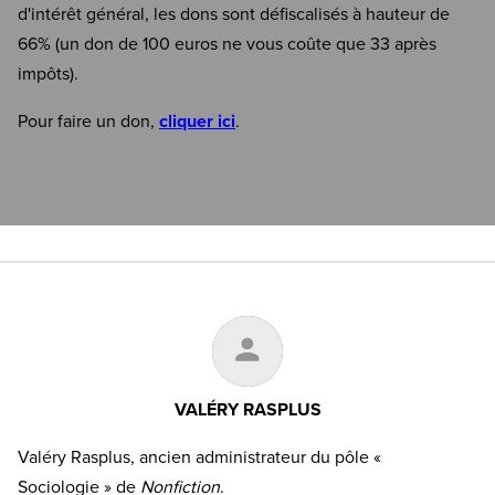
d'intérêt général, les dons sont défiscalisés à hauteur de
66% (un don de 100 euros ne vous coûte que 33 après
impôts).
Pour faire un don,
cliquer ici
.
VALÉRY RASPLUS
Valéry Rasplus, ancien administrateur du pôle «
Sociologie » de
Nonfiction
.