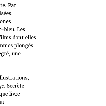
te. Par
isées,
zones
t-bleu. Les
ilms dont elles
sommes plongés
egré, une
llustrations,
ge
. Secrète
que livre
ui