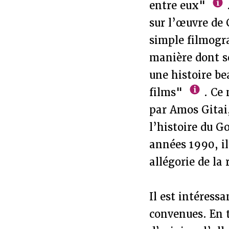
entre eux"
sur l’œuvre de G
simple filmogra
manière dont so
une histoire be
films"
. Ce 
par Amos Gitai,
l’histoire du G
années 1990, il 
allégorie de la
Il est intéressa
convenues. En t