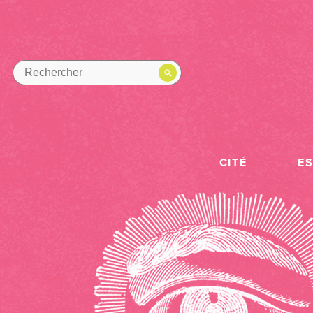
CITÉ
E