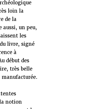
archéologique
ès loin la
e de la
 aussi, un peu,
aissent les
du livre, signé
rence à
 Au début des
re, très belle
on manufacturée.
ttentes
la notion