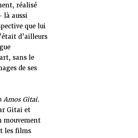
ent, réalisé
 là aussi
pective que lui
était d’ailleurs
ogue
art, sans le
mages de ses
ho
Amos Gitai.
r Gitai et
"un mouvement
t les films