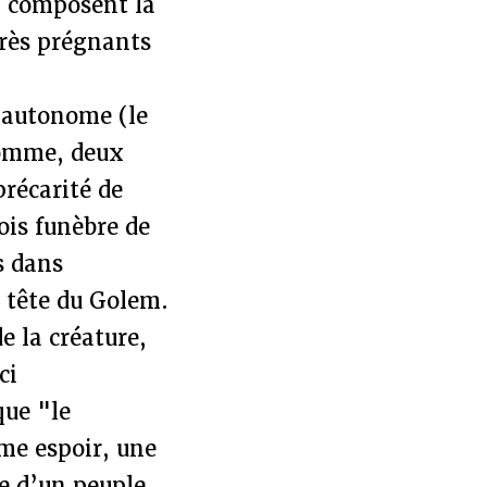
ui composent la
très prégnants
 autonome (le
somme, deux
précarité de
ois funèbre de
fs dans
la tête du Golem.
de la créature,
ci
que "le
me espoir, une
re d’un peuple