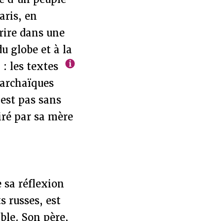
aris, en
crire dans une
du globe et à la
 : les textes
 archaïques
’est pas sans
piré par sa mère
e sa réflexion
s russes, est
ible. Son père,