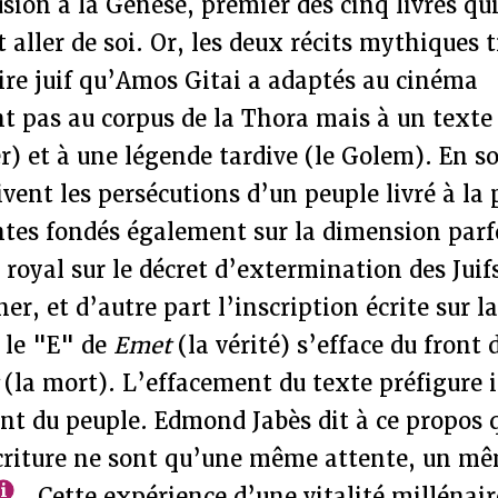
lusion à la Genèse, premier des cinq livres q
 aller de soi. Or, les deux récits mythiques 
ire juif qu’Amos Gitai a adaptés au cinéma
t pas au corpus de la Thora mais à un texte
er) et à une légende tardive (le Golem). En 
ivent les persécutions d’un peuple livré à la 
ntes fondés également sur la dimension parf
au royal sur le décret d’extermination des Jui
her, et d’autre part l’inscription écrite sur 
 le "E" de
Emet
(la vérité) s’efface du front 
t
(la mort). L’effacement du texte préfigure i
nt du peuple. Edmond Jabès dit à ce propos 
écriture ne sont qu’une même attente, un mê
. Cette expérience d’une vitalité millénai