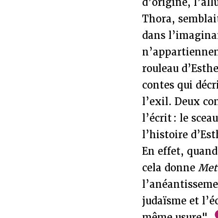
d’origine, l’al
Thora, semblait
dans l’imagina
n’appartiennen
rouleau d’Esth
contes qui décr
l’exil. Deux co
l’écrit : le sce
l’histoire d’Est
En effet, quand
cela donne
Me
l’anéantisseme
judaïsme et l’
même usure"