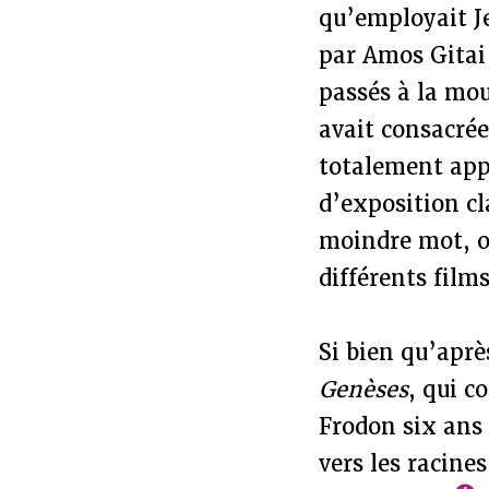
qu’employait 
par Amos Gitai
passés à la mou
avait consacrée
totalement appr
d’exposition cl
moindre mot, o
différents films
Si bien qu’apr
Genèses
, qui c
Frodon six ans 
vers les racine