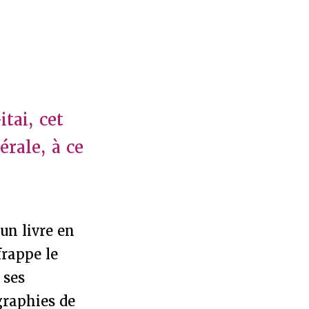
tai, cet
érale, à ce
un livre en
frappe le
 ses
graphies de