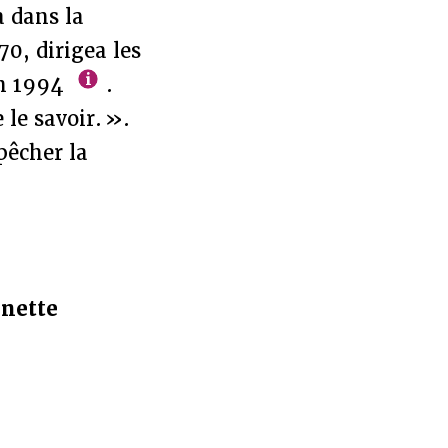
a dans la
0, dirigea les
en 1994
.
 le savoir. ».
pêcher la
inette