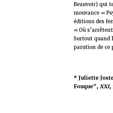
Beauvoir) qui t
mouvance « Psyc
éditions des f
« Où s’arrêtent
Surtout quand 
parution de ce p
* Juliette Jos
Fouque",
XXI
,