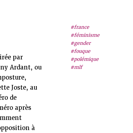
#france
#féminisme
#gender
#fouque
irée par
#polémique
nny Ardant, ou
#mlf
mposture,
tte Joste, au
éro de
uméro après
nemment
opposition à