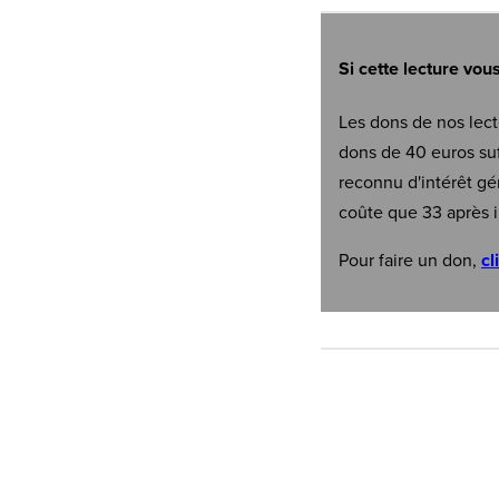
Si cette lecture vou
Les dons de nos lect
dons de 40 euros suf
reconnu d'intérêt gé
coûte que 33 après i
Pour faire un don,
cl