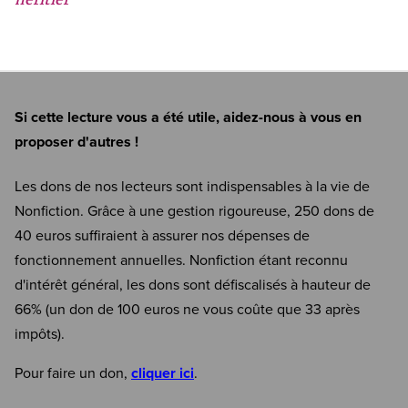
Si cette lecture vous a été utile, aidez-nous à vous en
proposer d'autres !
Les dons de nos lecteurs sont indispensables à la vie de
Nonfiction. Grâce à une gestion rigoureuse, 250 dons de
40 euros suffiraient à assurer nos dépenses de
fonctionnement annuelles. Nonfiction étant reconnu
d'intérêt général, les dons sont défiscalisés à hauteur de
66% (un don de 100 euros ne vous coûte que 33 après
impôts).
Pour faire un don,
cliquer ici
.