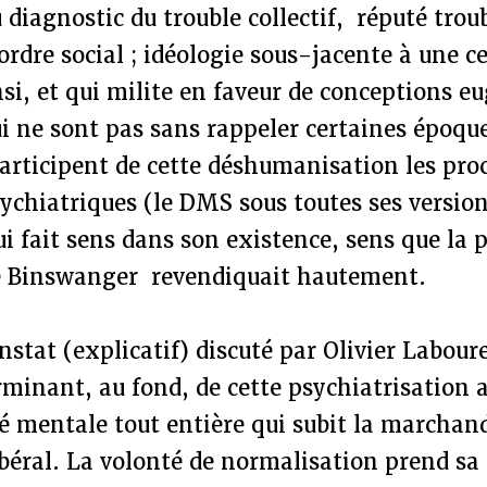
u diagnostic du trouble collectif, réputé trou
ordre social ; idéologie sous-jacente à une c
nsi, et qui milite en faveur de conceptions e
i ne sont pas sans rappeler certaines époqu
articipent de cette déshumanisation les pro
ychiatriques (le DMS sous toutes ses version
ui fait sens dans son existence, sens que la
de Binswanger revendiquait hautement.
nstat (explicatif) discuté par Olivier Labour
minant, au fond, de cette psychiatrisation a
té mentale tout entière qui subit la marchan
éral. La volonté de normalisation prend sa 