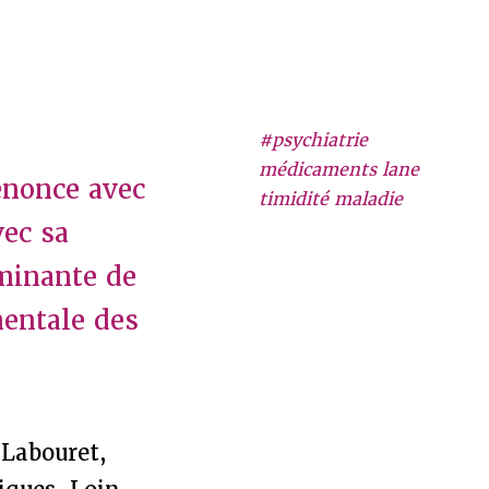
#psychiatrie
médicaments lane
dénonce avec
timidité maladie
vec sa
minante de
mentale des
r Labouret,