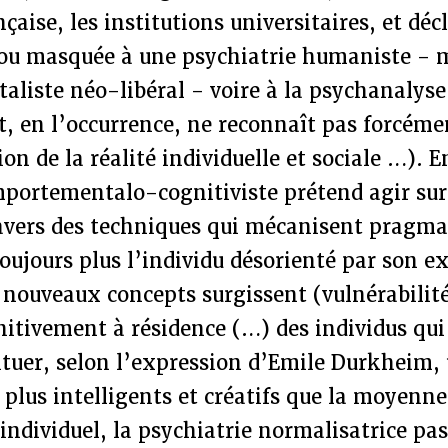
nçaise, les institutions universitaires, et dé
 ou masquée à une psychiatrie humaniste -
taliste néo-libéral - voire à la psychanalyse
t, en l’occurrence, ne reconnaît pas forcém
n de la réalité individuelle et sociale …). En
mportementalo-cognitiviste prétend agir sur
ravers des techniques qui mécanisent pragm
ujours plus l’individu désorienté par son e
 nouveaux concepts surgissent (vulnérabilité
nitivement à résidence (…) des individus qui
ituer, selon l’expression d’Emile Durkheim,
plus intelligents et créatifs que la moyenne
ndividuel, la psychiatrie normalisatrice pa