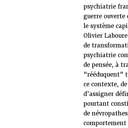
psychiatrie fra
guerre ouverte
le système capi
Olivier Laboure
de transformatio
psychiatrie co
de pensée, à t
"rééduquent" to
ce contexte, de
d’assigner défi
pourtant const
de névropathes 
comportement i