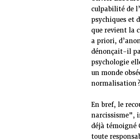
culpabilité de 
psychiques et d
que revient la 
a priori, d’an
dénonçait-il pa
psychologie ell
un monde obsédé
normalisation 
En bref, le rec
narcissisme", 
déjà témoigné G
toute responsab