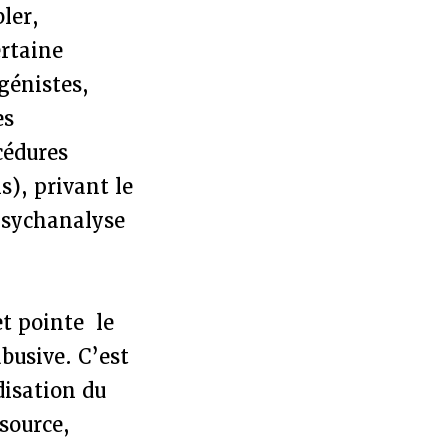
bler,
ertaine
ugénistes,
es
cédures
s), privant le
 psychanalyse
et pointe le
busive. C’est
disation du
source,