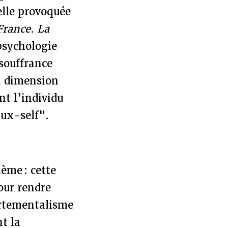
uelle provoquée
France. La
 psychologie
 souffrance
la dimension
nt l’individu
aux-self".
ème : cette
pour rendre
ortementalisme
t la