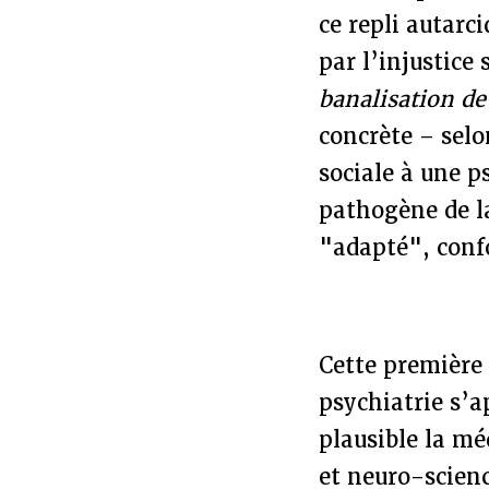
ce repli autarc
par l’injustice
banalisation de 
concrète – selo
sociale à une p
pathogène de la
"adapté", confo
Cette première
psychiatrie s’a
plausible la m
et neuro-scienc