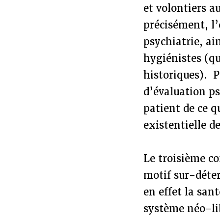
et volontiers a
précisément, l’
psychiatrie, ai
hygiénistes (qu
historiques). P
d’évaluation ps
patient de ce q
existentielle 
Le troisième co
motif sur-déter
en effet la san
système néo-lib