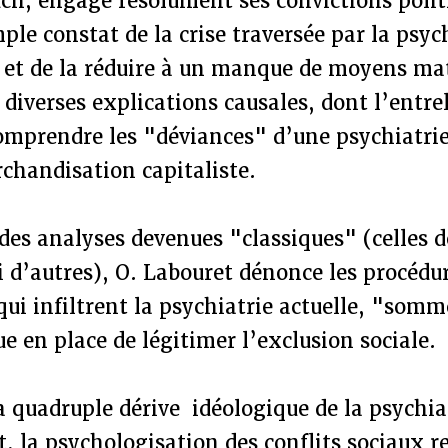
ch, engage résolument ses convictions polit
mple constat de la crise traversée par la psyc
et de la réduire à un manque de moyens maté
 diverses explications causales, dont l’entre
 comprendre les "déviances" d’une psychiatr
rchandisation capitaliste.
des analyses devenues "classiques" (celles 
 d’autres), O. Labouret dénonce les procédu
ui infiltrent la psychiatrie actuelle, "somm
ue en place de légitimer l’exclusion sociale.
 quadruple dérive idéologique de la psychiat
t, la psychologisation des conflits sociaux r