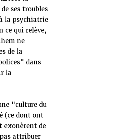
 de ses troubles
à la psychiatrie
 ce qui relève,
ilhem ne
es de la
polices" dans
r la
 une "culture du
é (ce dont ont
et exonèrent de
 pas attribuer