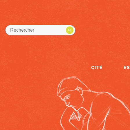
CITÉ
E