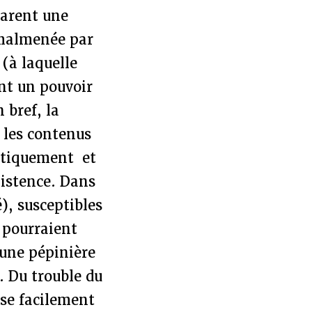
clarent une
 malmenée par
 (à laquelle
ent un pouvoir
 bref, la
 les contenus
atiquement et
xistence. Dans
), susceptibles
 pourraient
 une pépinière
. Du trouble du
sse facilement