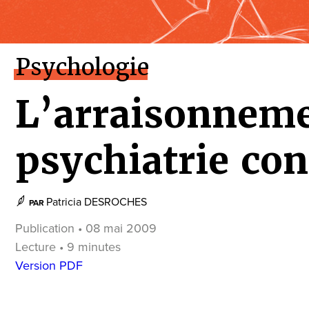
Psychologie
L’arraisonneme
psychiatrie co
Patricia DESROCHES
PAR
Publication • 08 mai 2009
Lecture • 9 minutes
Version PDF