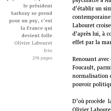
psychiatre à Au
le président
d’établir un si
Sarkozy se prend
contemporaine 
pour un psy, c'est
Labouret croise
la France qui
d’après lui, à
devient folle
effet par la ma
Olivier Labouret
Erès
219 pages
Renouant avec 
Foucault, parmi
normalisation q
pouvoir politiq
D’où procède la
Olivier Laboure