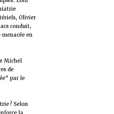
iques. Loin
hiatrie
riels, Olivier
lacs conduit,
ie menacée en
de Michel
res de
ée" par le
rie ? Selon
enforce la