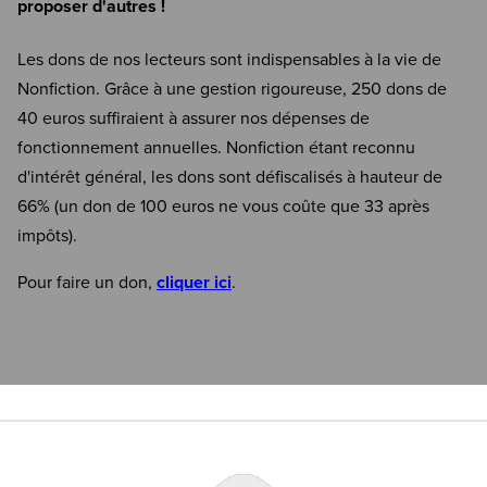
proposer d'autres !
Les dons de nos lecteurs sont indispensables à la vie de
Nonfiction. Grâce à une gestion rigoureuse, 250 dons de
40 euros suffiraient à assurer nos dépenses de
fonctionnement annuelles. Nonfiction étant reconnu
d'intérêt général, les dons sont défiscalisés à hauteur de
66% (un don de 100 euros ne vous coûte que 33 après
impôts).
Pour faire un don,
cliquer ici
.