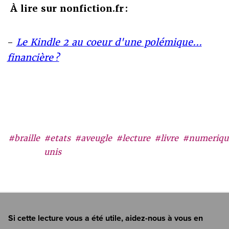
À lire sur nonfiction.fr :
-
Le Kindle 2 au coeur d'une polémique...
financière ?
#braille
#etats
#aveugle
#lecture
#livre
#numeriqu
unis
Si cette lecture vous a été utile, aidez-nous à vous en